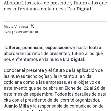
Abordará los retos de presente y futuro a los que
La rosa de los vientos
Caso
Extremadura
Virales
nos enfrentamos en la nueva
Era Digital
Gente viajera
Retornados
Galicia
Televisión
Como el perro y el gat
Equipo de investigaci
La Rioja
Elecciones
Mayte Vilaseca
Operación Viuda Negr
Navarra
Elche
|
12.09.2025 07:18
País Vasco
Talleres
,
ponencias
,
exposiciones
y hasta
teatro
abordarán los retos de presente y futuro a los que
nos enfrentamos en la nueva
Era Digital
.
Conocer el presente y el futuro de la aplicación de
las nuevas tecnologías y la IA tanto a la vida
cotidiana como a las empresas, es el objetivo de
este evento que se celebra en Elche del 22 al 26 de
este mes de septiembre. Todos los detalles de esta
cita con el presidente de del comité organizador,
Juanjo Milla
y la responsable de comunicación de