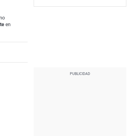
ano
te
en