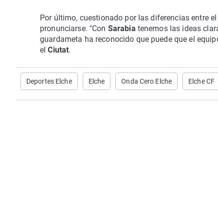
Por último, cuestionado por las diferencias entre e
pronunciarse. "Con
Sarabia
tenemos las ideas clara
guardameta ha reconocido que puede que el equipo 
el
Ciutat
.
Deportes Elche
Elche
Onda Cero Elche
Elche CF