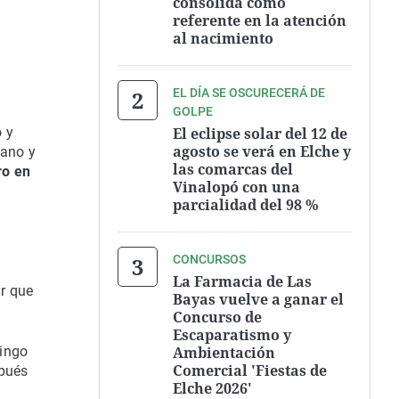
consolida como
referente en la atención
al nacimiento
EL DÍA SE OSCURECERÁ DE
GOLPE
El eclipse solar del 12 de
o y
agosto se verá en Elche y
tano y
las comarcas del
ro en
Vinalopó con una
parcialidad del 98 %
CONCURSOS
La Farmacia de Las
r que
Bayas vuelve a ganar el
Concurso de
Escaparatismo y
Ambientación
mingo
Comercial 'Fiestas de
spués
Elche 2026'