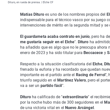
Dituro, en rueda de prensa. | Elche CF
Matías Dituro
es uno de los nombres propios del
E
indispensable para el técnico vasco por su juego c
intervenciones de mérito en la segunda mitad y se 
El guardameta acaba contrato en junio
, pero ha d
me gustaría seguir en el Elche
".
Dituro
ha admitido
ha añadido que es algo que no le preocupa ahora 
enero de 2023 y ha sido titular para
Beccacece
y
S
Respecto a la situación clasificatoria del
Elche
,
Di
frenado la euforia y ha recordado que quedan nueve
importante es el partido ante el
Racing de Ferrol
",
triunfo seguido en el
Martínez Valero
, pero el port
va a ser un
partido fácil
".
Dituro
ha calificado de "
extraordinario
" el recibimi
por la noche hubo más de 300 seguidores en el
Mar
de una victoria vital en el
Nuevo Arcángel
.