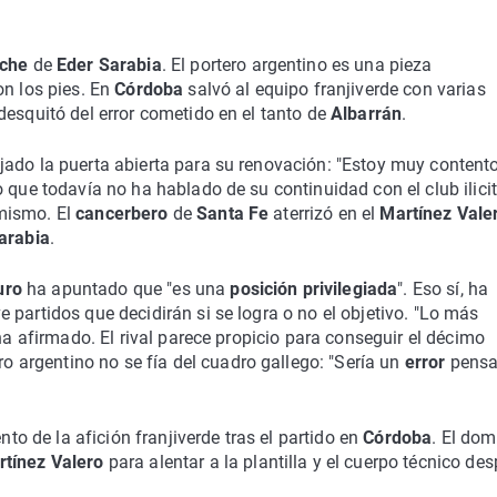
lche
de
Eder Sarabia
. El portero argentino es una pieza
on los pies. En
Córdoba
salvó al equipo franjiverde con varias
desquitó del error cometido en el tanto de
Albarrán
.
ejado la puerta abierta para su renovación: "Estoy muy content
 que todavía no ha hablado de su continuidad con el club ilici
mismo. El
cancerbero
de
Santa Fe
aterrizó en el
Martínez Vale
arabia
.
turo
ha apuntado que "es una
posición privilegiada
". Eso sí, ha
 partidos que decidirán si se logra o no el objetivo. "Lo más
 ha afirmado. El rival parece propicio para conseguir el décimo
ero argentino no se fía del cuadro gallego: "Sería un
error
pensa
ento de la afición franjiverde tras el partido en
Córdoba
. El do
tínez Valero
para alentar a la plantilla y el cuerpo técnico de