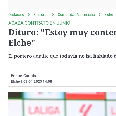
La rosa de los vientos
Caso
Extremadura
Gente viajera
Retornados
Galicia
Ondacero
Emisoras
Comunidad Valenciana
Elche
Como el perro y el
Equipo de investigación
La Rioja
ACABA CONTRATO EN JUNIO
gato
Dituro: "Estoy muy conten
Operación Viuda
Navarra
Negra
País Vasco
Elche"
El
portero
admite que
todavía no ha hablado 
Felipe Canals
Elche
|
03.04.2025 14:08