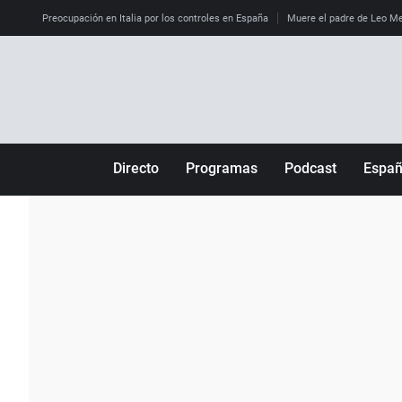
Preocupación en Italia por los controles en España
Muere el padre de Leo M
Directo
Programas
Podcast
Espa
Más de uno
Los Perseguidos
Andalucía
Por fin
Malas decisiones
Aragón
Julia en la onda
Expedientes del más allá
Baleares
La brújula
El viaje del Guernica
Cantabria
Radioestadio
Invisibles
Cataluña
Radioestadio noche
Prohibido morirse
Comunidad de M
El colegio invisible
Esto no ha pasado
Comunitat Vale