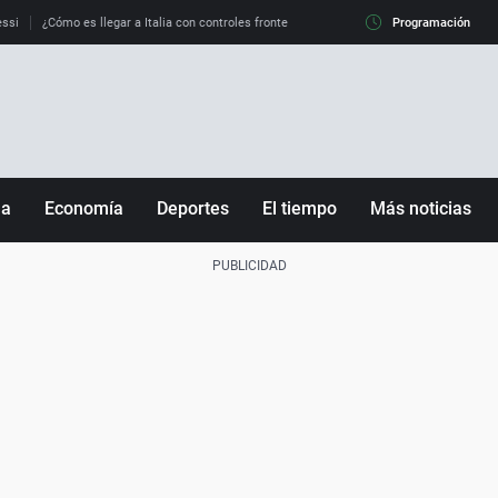
essi
¿Cómo es llegar a Italia con controles fronterizos?
Qué hacer si el eclipse me 
Programación
ña
Economía
Deportes
El tiempo
Más noticias
Fútbol
Sociedad
Baloncesto
Mundo
Tenis
Salud
Motor
Cultura
Ciencia y Tecnología
adrid
Gastronomía
nciana
Medio ambiente