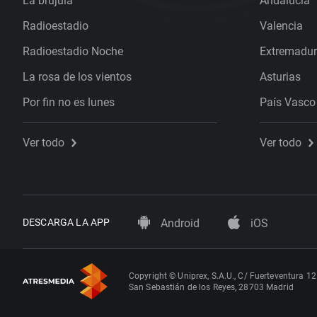
La brújula
Andalucía
Radioestadio
Valencia
Radioestadio Noche
Extremadu
La rosa de los vientos
Asturias
Por fin no es lunes
País Vasco
Ver todo
Ver todo
DESCARGA LA APP
Android
iOS
Copyright © Uniprex, S.A.U., C/ Fuerteventura 12
San Sebastián de los Reyes, 28703 Madrid