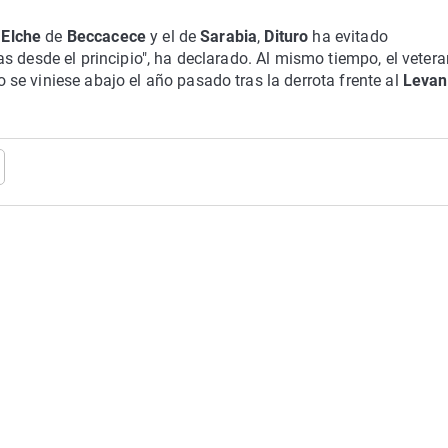
l
Elche
de
Beccacece
y el de
Sarabia
,
Dituro
ha evitado
s desde el principio", ha declarado. Al mismo tiempo, el veter
se viniese abajo el año pasado tras la derrota frente al
Levan