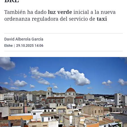
La rosa de los vientos
Caso
Extremadura
Virales
También ha dado
luz verde
inicial a la nueva
Gente viajera
Retornados
Galicia
Televisión
ordenanza reguladora del servicio de
taxi
Como el perro y el gat
Equipo de investigaci
La Rioja
Elecciones
Operación Viuda Negr
Navarra
David Alberola García
País Vasco
Elche
|
29.10.2025 14:06