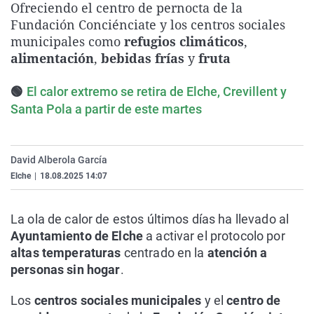
Ofreciendo el centro de pernocta de la
La rosa de los vientos
Caso
Extremadura
Virales
Fundación Conciénciate y los centros sociales
Gente viajera
Retornados
Galicia
Televisión
municipales como
refugios climáticos
,
alimentación
,
bebidas frías
y
fruta
Como el perro y el gat
Equipo de investigaci
La Rioja
Elecciones
Operación Viuda Negr
Navarra
🟢
El calor extremo se retira de Elche, Crevillent y
Santa Pola a partir de este martes
País Vasco
David Alberola García
Elche
|
18.08.2025 14:07
La ola de calor de estos últimos días ha llevado al
Ayuntamiento de Elche
a activar el protocolo por
altas temperaturas
centrado en la
atención a
personas sin hogar
.
Los
centros sociales municipales
y el
centro de