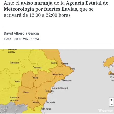
Ante el
aviso naranja
de la
Agencia Estatal de
La rosa de los vientos
Caso
Extremadura
Virales
Meteorología
por
fuertes lluvias
, que se
Gente viajera
Retornados
Galicia
Televisión
activará de 12:00 a 22:00 horas
Como el perro y el gat
Equipo de investigaci
La Rioja
Elecciones
Operación Viuda Negr
Navarra
David Alberola García
Elche
|
08.09.2025 19:24
País Vasco