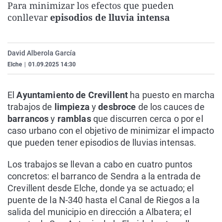
Para minimizar los efectos que pueden
La rosa de los vientos
Caso
Extremadura
Virales
conllevar
episodios de lluvia intensa
Gente viajera
Retornados
Galicia
Televisión
Como el perro y el gat
Equipo de investigaci
La Rioja
Elecciones
David Alberola García
Operación Viuda Negr
Navarra
Elche
|
01.09.2025 14:30
País Vasco
El
Ayuntamiento de Crevillent
ha puesto en marcha
trabajos de
limpieza
y
desbroce
de los cauces de
barrancos
y
ramblas
que discurren cerca o por el
caso urbano con el objetivo de minimizar el impacto
que pueden tener episodios de lluvias intensas.
Los trabajos se llevan a cabo en cuatro puntos
concretos: el barranco de Sendra a la entrada de
Crevillent desde Elche, donde ya se actuado; el
puente de la N-340 hasta el Canal de Riegos a la
salida del municipio en dirección a Albatera; el