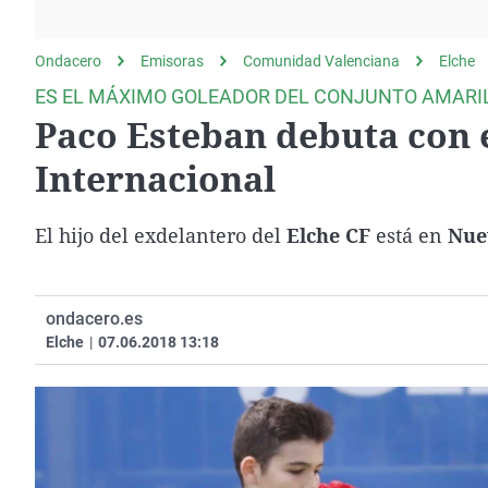
La rosa de los vientos
Caso
Extremadura
Gente viajera
Retornados
Galicia
Ondacero
Emisoras
Comunidad Valenciana
Elche
Como el perro y el
Equipo de investigación
La Rioja
ES EL MÁXIMO GOLEADOR DEL CONJUNTO AMARI
gato
Paco Esteban debuta con e
Operación Viuda
Navarra
Negra
País Vasco
Internacional
El hijo del exdelantero del
Elche CF
está en
Nue
ondacero.es
Elche
|
07.06.2018 13:18