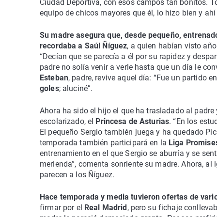
Ciudad Deportiva, con esos campos tan bonitos. Tod
equipo de chicos mayores que él, lo hizo bien y ah
Su madre asegura que, desde pequeño, entrenadore
recordaba a Saúl Ñíguez
, a quien habían visto año
“Decían que se parecía a él por su rapidez y despar
padre no solía venir a verle hasta que un día le con
Esteban
, padre, revive aquel día: “Fue un partido en
goles
; aluciné”.
Ahora ha sido el hijo el que ha trasladado al padre 
escolarizado, el
Princesa de Asturias
. “En los est
El pequeño Sergio también juega y ha quedado Pichi
temporada también participará en la
Liga Promise
entrenamiento en el que Sergio se aburría y se se
merienda”, comenta sonriente su madre. Ahora, al 
parecen a los Ñíguez.
Hace temporada y media tuvieron ofertas de vario
firmar por el
Real Madrid
, pero su fichaje conlleva