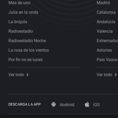
Más de uno
Madrid
Julia en la onda
Catalunya
La brújula
Andalucía
Radioestadio
Valencia
Radioestadio Noche
Extremadu
La rosa de los vientos
Asturias
Por fin no es lunes
País Vasco
Ver todo
Ver todo
DESCARGA LA APP
Android
iOS