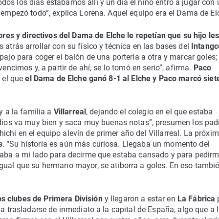
os los días estábamos allí y un día el niño entró a jugar con 
í empezó todo”, explica Lorena. Aquel equipo era el Dama de El
s y directivos del Dama de Elche le repetían que su hijo le
s atrás arrollar con su físico y técnica en las bases del
Intangc
pajo para coger el balón de una portería a otra y marcar goles;
vencimos y, a partir de ahí, se lo tomó en serio”, afirma.
Paco
 el que
el Dama de Elche ganó 8-1 al Elche y Paco marcó siet
y a la familia a
Villarreal
, dejando el colegio en el que estaba
udios va muy bien y saca muy buenas notas”, presumen los pad
chi en el equipo alevín de primer año del Villarreal. La próxi
s
. “Su historia es aún más curiosa. Llegaba un momento del
ntaba a mi lado para decirme que estaba cansado y para pedirm
igual que su hermano mayor, se atiborra a goles. En eso tambi
s clubes de Primera División
y llegaron a estar en
La Fábrica
ba trasladarse de inmediato a la capital de España, algo que a 