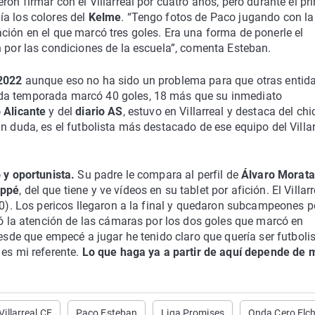
ron firmar con el Villarreal por cuatro años, pero durante el pr
ía los colores del
Kelme
. “Tengo fotos de Paco jugando con la
ción en el que marcó tres goles. Era una forma de ponerle el
n por las condiciones de la escuela”, comenta Esteban.
 2022
aunque eso no ha sido un problema para que otras entid
ada temporada marcó 40 goles, 18 más que su inmediato
 Alicante
y del
diario AS
, estuvo en Villarreal y destaca del chi
n duda, es el futbolista más destacado de ese equipo del Villar
 y oportunista.
Su padre le compara al perfil de
Álvaro Morata
appé
, del que tiene y ve vídeos en su tablet por afición. El Villarr
-0). Los pericos llegaron a la final y quedaron subcampeones p
amó la atención de las cámaras por los dos goles que marcó en
esde que empecé a jugar he tenido claro que quería ser futbolis
es mi referente.
Lo que haga ya a partir de aquí depende de 
Villarreal CF
Paco Esteban
Liga Promises
Onda Cero Elc