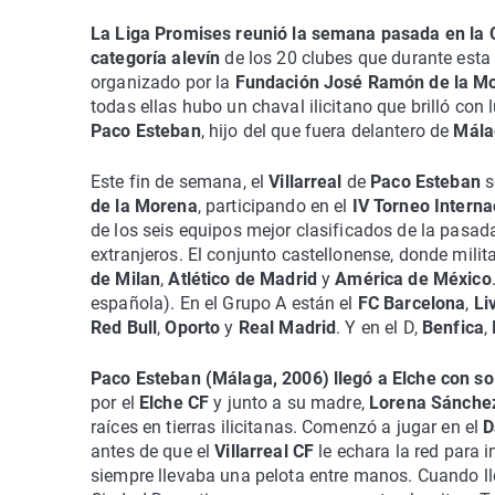
La Liga Promises reunió la semana pasada en la
categoría alevín
de los 20 clubes que durante esta
organizado por la
Fundación José Ramón de la M
todas ellas hubo un chaval ilicitano que brilló con
Paco Esteban
, hijo del que fuera delantero de
Mál
Este fin de semana, el
Villarreal
de
Paco Esteban
s
de la Morena
, participando en el
IV Torneo Intern
de los seis equipos mejor clasificados de la pasa
extranjeros. El conjunto castellonense, donde milita
de Milan
,
Atlético de Madrid
y
América de México
española). En el Grupo A están el
FC Barcelona
,
Li
Red Bull
,
Oporto
y
Real Madrid
. Y en el D,
Benfica
,
Paco Esteban (Málaga, 2006) llegó a Elche con so
por el
Elche CF
y junto a su madre,
Lorena Sánche
raíces en tierras ilicitanas. Comenzó a jugar en el
D
antes de que el
Villarreal CF
le echara la red para 
siempre llevaba una pelota entre manos. Cuando l