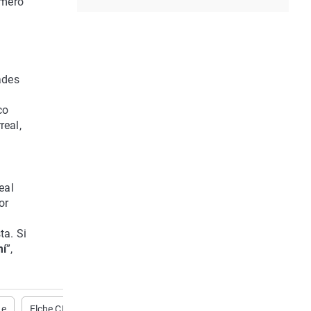
imero
ades
co
real,
eal
or
ta. Si
mí
”,
he
Elche CF