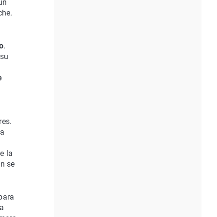
un
che.
s
o
.
 su
e
res.
ma
e la
én se
para
la