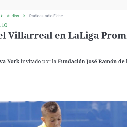
Virales
Televisión
Audios
Radioestadio Elche
Elecciones
LLO
l Villarreal en LaLiga Prom
va York
invitado por la
Fundación José Ramón de 