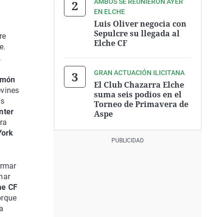
AMBOS SE REUNIERON AYER
EN ELCHE
Luis Oliver negocia con
Sepulcre su llegada al
re
Elche CF
e.
.
GRAN ACTUACIÓN ILICITANA
amón
El Club Chazarra Elche
evines
suma seis podios en el
es
Torneo de Primavera de
Inter
Aspe
ora
York
irmar
har
me CF
orque
a