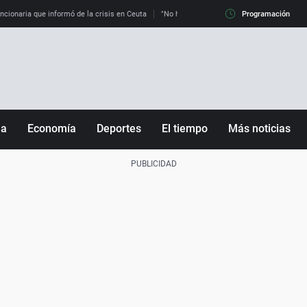
uncionaria que informó de la crisis en Ceuta
"No hay mafias, que no nos engañen": exper
Programación
ña
Economía
Deportes
El tiempo
Más noticias
Fútbol
Sociedad
Baloncesto
Mundo
Tenis
Salud
Motor
Cultura
Ciencia y Tecnología
adrid
Gastronomía
nciana
Medio ambiente