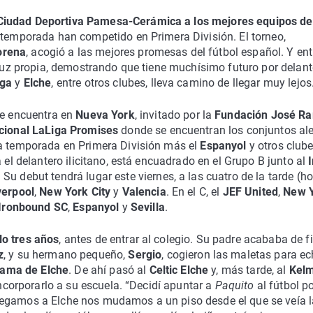
 Ciudad Deportiva Pamesa-Cerámica a los mejores equipos de
 temporada han competido en Primera División. El torneo,
orena
, acogió a las mejores promesas del fútbol español. Y ent
 luz propia, demostrando que tiene muchísimo futuro por delant
aga
y
Elche
, entre otros clubes, lleva camino de llegar muy lejos
e encuentra en
Nueva York
, invitado por la
Fundación José R
acional LaLiga Promises
donde se encuentran los conjuntos al
da temporada en Primera División más el
Espanyol
y otros club
 el delantero ilicitano, está encuadrado en el Grupo B junto al
. Su debut tendrá lugar este viernes, a las cuatro de la tarde (h
verpool
,
New York City
y
Valencia
. En el C, el
JEF United
,
New 
Ironbound SC
,
Espanyol
y
Sevilla
.
lo tres años
, antes de entrar al colegio. Su padre acababa de f
z
, y su hermano pequeño,
Sergio
, cogieron las maletas para ec
ama de Elche
. De ahí pasó al
Celtic Elche
y, más tarde, al
Kel
incorporarlo a su escuela. “Decidí apuntar a
Paquito
al fútbol p
legamos a Elche nos mudamos a un piso desde el que se veía l