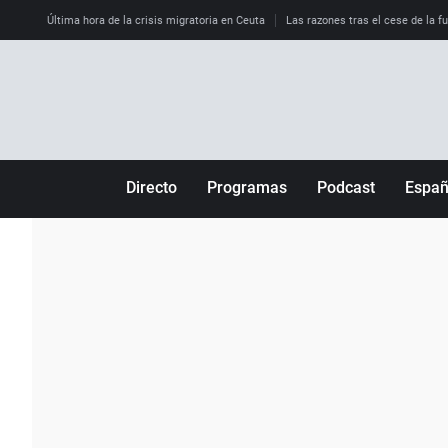
Última hora de la crisis migratoria en Ceuta
Las razones tras el cese de la f
Directo
Programas
Podcast
Espa
Más de uno
Los Perseguidos
Andalucía
Por fin
Malas decisiones
Aragón
Julia en la onda
Expedientes del más allá
Baleares
La brújula
El viaje del Guernica
Cantabria
Radioestadio
Invisibles
Cataluña
Radioestadio noche
Prohibido morirse
Comunidad de M
El colegio invisible
Esto no ha pasado
Comunitat Vale