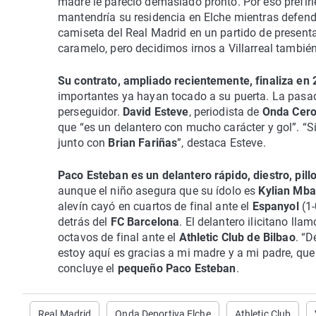
madre le pareció demasiado pronto. Por eso prefirie
mantendría su residencia en Elche mientras defend
camiseta del Real Madrid en un partido de presenta
caramelo, pero decidimos irnos a Villarreal tambié
Su contrato, ampliado recientemente, finaliza en
importantes ya hayan tocado a su puerta. La pas
perseguidor.
David Esteve
, periodista de
Onda Cero
que “es un delantero con mucho carácter y gol”. “Si
junto con
Brian Fariñas
”, destaca Esteve.
Paco Esteban es un delantero rápido, diestro, pillo
aunque el niño asegura que su ídolo es
Kylian Mb
alevín cayó en cuartos de final ante el
Espanyol
(1
detrás del
FC Barcelona
. El delantero ilicitano ll
octavos de final ante el
Athletic Club de Bilbao
. “D
estoy aquí es gracias a mi madre y a mi padre, que 
concluye el
pequeño Paco Esteban
.
Real Madrid
Onda Deportiva Elche
Athletic Club