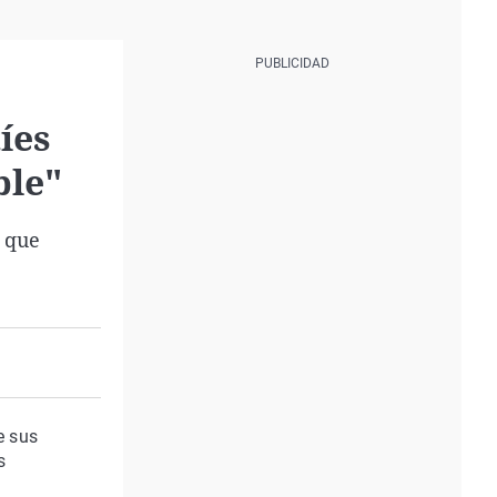
íes
ble"
a que
e sus
s