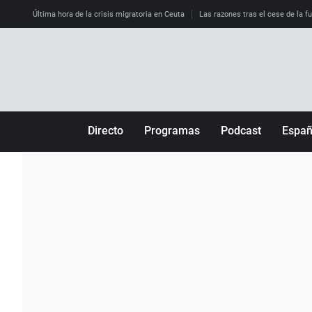
Última hora de la crisis migratoria en Ceuta
Las razones tras el cese de la f
Directo
Programas
Podcast
Espa
Más de uno
Los Perseguidos
Andalucía
Por fin
Malas decisiones
Aragón
Julia en la onda
Expedientes del más allá
Baleares
La brújula
El viaje del Guernica
Cantabria
Radioestadio
Invisibles
Cataluña
Radioestadio noche
Prohibido morirse
Comunidad de M
El colegio invisible
Esto no ha pasado
Comunitat Vale