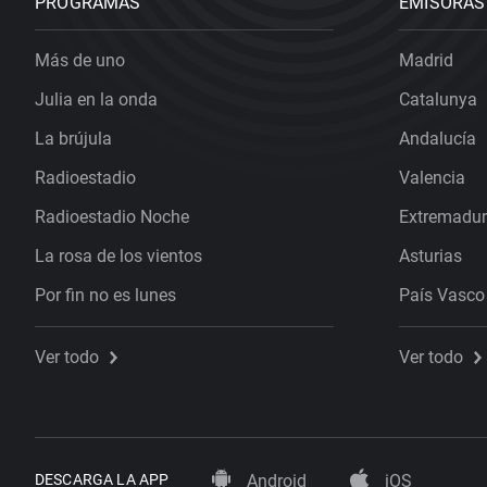
PROGRAMAS
EMISORAS
Más de uno
Madrid
Julia en la onda
Catalunya
La brújula
Andalucía
Radioestadio
Valencia
Radioestadio Noche
Extremadu
La rosa de los vientos
Asturias
Por fin no es lunes
País Vasco
Ver todo
Ver todo
DESCARGA LA APP
Android
iOS