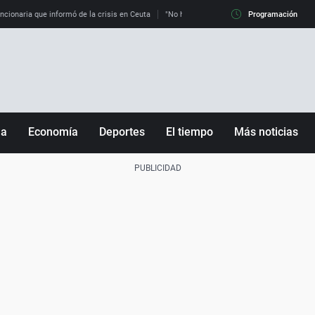
uncionaria que informó de la crisis en Ceuta
"No hay mafias, que no nos engañen": exper
Programación
ña
Economía
Deportes
El tiempo
Más noticias
Fútbol
Sociedad
Baloncesto
Mundo
Tenis
Salud
Motor
Cultura
Ciencia y Tecnología
adrid
Gastronomía
nciana
Medio ambiente