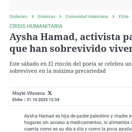
La rosa de los vientos
Caso
Extremadura
Gente viajera
Retornados
Galicia
Ondacero
Emisoras
Comunidad Valenciana
Elche
Como el perro y el
Equipo de investigación
La Rioja
CRISIS HUMANITARIA
gato
Aysha Hamad, activista pa
Operación Viuda
Navarra
Negra
País Vasco
que han sobrevivido viven
Este sábado en El rincón del poeta se celebra un
sobreviven en la máxima precariedad
Mayte Vilaseca
Elche
|
31.10.2025 12:34
Aysha Hamad es hija de padre palestino y madre e
hogares sin acceso a medicamentos, ni alimentos i
cuenta como es su día a día y como la poca ayuda