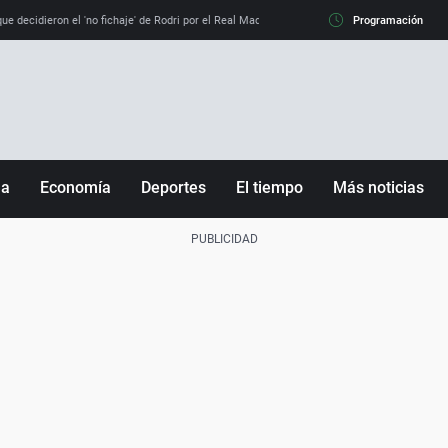
e decidieron el 'no fichaje' de Rodri por el Real Madrid y su 'sí' al Barça
Programación
La llamada de
ña
Economía
Deportes
El tiempo
Más noticias
Fútbol
Sociedad
Baloncesto
Mundo
Tenis
Salud
Motor
Cultura
Ciencia y Tecnología
adrid
Gastronomía
nciana
Medio ambiente