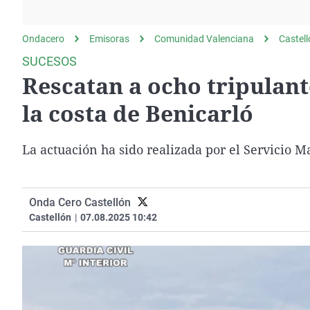
La rosa de los vientos
Caso
Extremadura
Gente viajera
Retornados
Galicia
Ondacero
Emisoras
Comunidad Valenciana
Castel
Como el perro y el
Equipo de investigación
La Rioja
SUCESOS
gato
Rescatan a ocho tripulan
Operación Viuda
Navarra
Negra
País Vasco
la costa de Benicarló
La actuación ha sido realizada por el Servicio M
Onda Cero Castellón
Castellón
|
07.08.2025 10:42