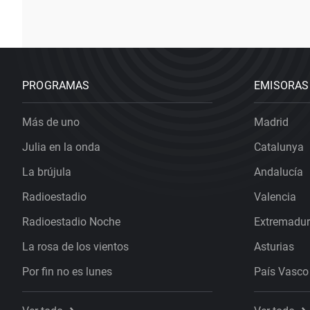
PROGRAMAS
EMISORAS
Más de uno
Madrid
Julia en la onda
Catalunya
La brújula
Andalucía
Radioestadio
Valencia
Radioestadio Noche
Extremadu
La rosa de los vientos
Asturias
Por fin no es lunes
País Vasco