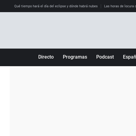
Qué tiempo hará el día del eclipse y dónde habrá nubes
Las horas de locura qu
Directo
Programas
Podcast
Espa
Más de uno
Los Perseguidos
Andalucía
Por fin
Malas decisiones
Aragón
Julia en la onda
Expedientes del más allá
Baleares
La brújula
El viaje del Guernica
Cantabria
Radioestadio
Invisibles
Cataluña
Radioestadio noche
Prohibido morirse
Comunidad de M
El colegio invisible
Esto no ha pasado
Comunitat Vale