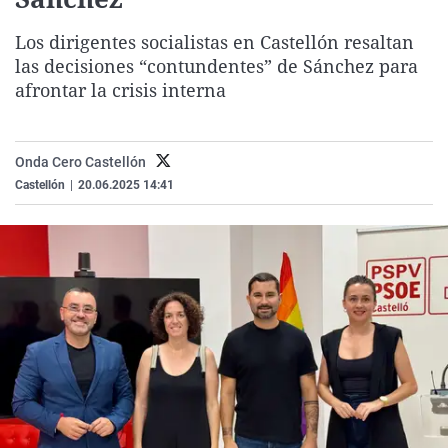
La rosa de los vientos
Caso
Extremadura
Virales
Los dirigentes socialistas en Castellón resaltan
Gente viajera
Retornados
Galicia
Televisión
las decisiones “contundentes” de Sánchez para
Como el perro y el gat
Equipo de investigaci
La Rioja
Elecciones
afrontar la crisis interna
Operación Viuda Negr
Navarra
País Vasco
Onda Cero Castellón
Castellón
|
20.06.2025 14:41