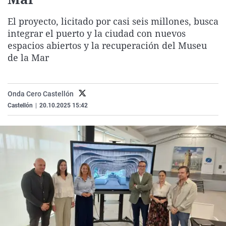
La rosa de los vientos
Caso
Extremadura
Virales
El proyecto, licitado por casi seis millones, busca
Gente viajera
Retornados
Galicia
Televisión
integrar el puerto y la ciudad con nuevos
Como el perro y el gat
Equipo de investigaci
La Rioja
Elecciones
espacios abiertos y la recuperación del Museu
de la Mar
Operación Viuda Negr
Navarra
País Vasco
Onda Cero Castellón
Castellón
|
20.10.2025 15:42