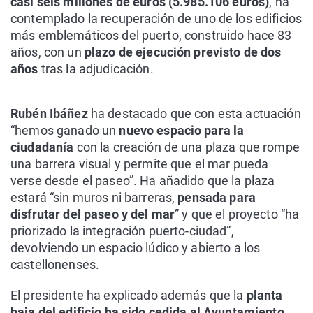
casi seis millones de euros (5.985.106 euros)
, ha
contemplado la recuperación de uno de los edificios
más emblemáticos del puerto, construido hace 83
años, con un
plazo de ejecución previsto de dos
años
tras la adjudicación.
Rubén Ibáñez
ha destacado que con esta actuación
“hemos ganado un
nuevo espacio para la
ciudadanía
con la creación de una plaza que rompe
una barrera visual y permite que el mar pueda
verse desde el paseo”. Ha añadido que la plaza
estará “sin muros ni barreras,
pensada para
disfrutar del paseo y del mar
” y que el proyecto “ha
priorizado la integración puerto-ciudad”,
devolviendo un espacio lúdico y abierto a los
castellonenses.
El presidente ha explicado además que la
planta
baja del edificio ha sido cedida al Ayuntamiento,