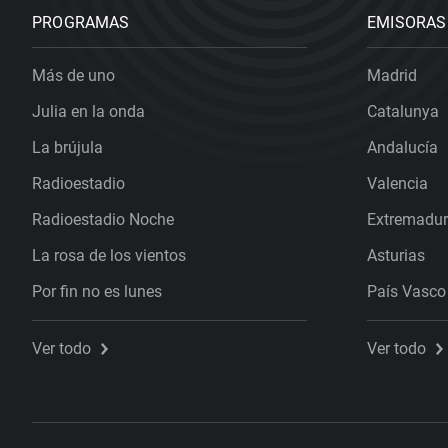
PROGRAMAS
EMISORAS
Más de uno
Madrid
Julia en la onda
Catalunya
La brújula
Andalucía
Radioestadio
Valencia
Radioestadio Noche
Extremadu
La rosa de los vientos
Asturias
Por fin no es lunes
País Vasco
Ver todo
Ver todo