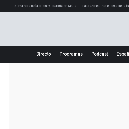
Última hora de la crisis migratoria en Ceuta
Las razones tras el cese de la f
Directo
Programas
Podcast
Espa
Más de uno
Los Perseguidos
Andalucía
Por fin
Malas decisiones
Aragón
Julia en la onda
Expedientes del más allá
Baleares
La brújula
El viaje del Guernica
Cantabria
Radioestadio
Invisibles
Cataluña
Radioestadio noche
Prohibido morirse
Comunidad de M
El colegio invisible
Esto no ha pasado
Comunitat Vale