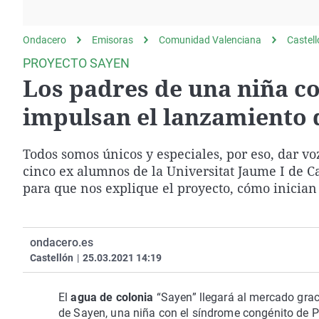
La rosa de los vientos
Caso
Extremadura
Gente viajera
Retornados
Galicia
Ondacero
Emisoras
Comunidad Valenciana
Castel
Como el perro y el
Equipo de investigación
La Rioja
PROYECTO SAYEN
gato
Los padres de una niña co
Operación Viuda
Navarra
Negra
País Vasco
impulsan el lanzamiento d
Todos somos únicos y especiales, por eso, dar vo
cinco ex alumnos de la Universitat Jaume I de 
para que nos explique el proyecto, cómo inician
ondacero.es
Castellón
|
25.03.2021 14:19
El
agua de colonia
“Sayen” llegará al mercado graci
de Sayen, una niña con el síndrome congénito de Pal