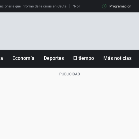
uncionaria que informó de la crisis en Ceuta
"No hay mafias, que no nos engañen": exper
Programación
ña
Economía
Deportes
El tiempo
Más noticias
Fútbol
Sociedad
Baloncesto
Mundo
Tenis
Salud
Motor
Cultura
Ciencia y Tecnología
adrid
Gastronomía
nciana
Medio ambiente