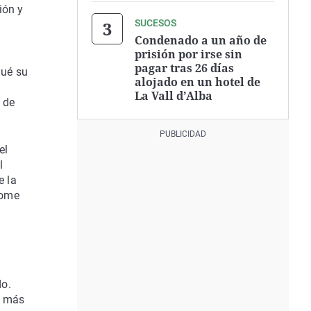
ión y
SUCESOS
Condenado a un año de
prisión por irse sin
pagar tras 26 días
qué su
alojado en un hotel de
La Vall d’Alba
 de
el
l
e la
rome
do.
e más