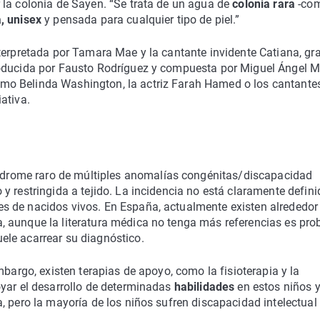
 la colonia de Sayen. “Se trata de un agua de
colonia rara
-co
, unisex
y pensada para cualquier tipo de piel.”
nterpretada por Tamara Mae y la cantante invidente Catiana, g
ducida por Fausto Rodríguez y compuesta por Miguel Ángel M
mo Belinda Washington, la actriz Farah Hamed o los cantante
ativa.
ndrome raro de múltiples anomalías congénitas/discapacidad
y restringida a tejido. La incidencia no está claramente defini
s de nacidos vivos. En España, actualmente existen alrededor
 aunque la literatura médica no tenga más referencias es pro
le acarrear su diagnóstico.
mbargo, existen terapias de apoyo, como la fisioterapia y la
yar el desarrollo de determinadas
habilidades
en estos niños 
, pero la mayoría de los niños sufren discapacidad intelectual