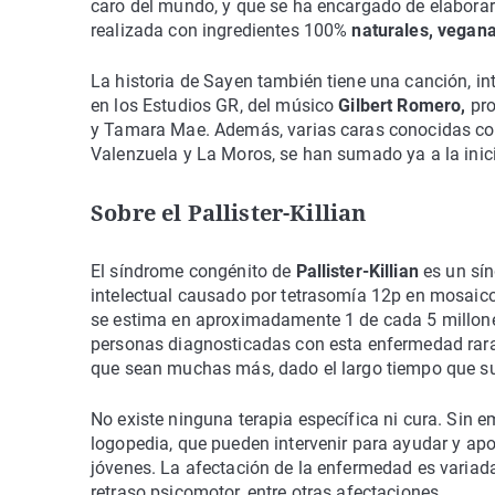
caro del mundo, y que se ha encargado de elaborar
realizada con ingredientes 100%
naturales, vegana
La historia de Sayen también tiene una canción, i
en los Estudios GR, del músico
Gilbert Romero,
pro
y Tamara Mae. Además, varias caras conocidas co
Valenzuela y La Moros, se han sumado ya a la inici
Sobre el Pallister-Killian
El síndrome congénito de
Pallister-Killian
es un sí
intelectual causado por tetrasomía 12p en mosaico 
se estima en aproximadamente 1 de cada 5 millone
personas diagnosticadas con esta enfermedad rara,
que sean muchas más, dado el largo tiempo que sue
No existe ninguna terapia específica ni cura. Sin e
logopedia, que pueden intervenir para ayudar y apo
jóvenes. La afectación de la enfermedad es variada
retraso psicomotor, entre otras afectaciones.