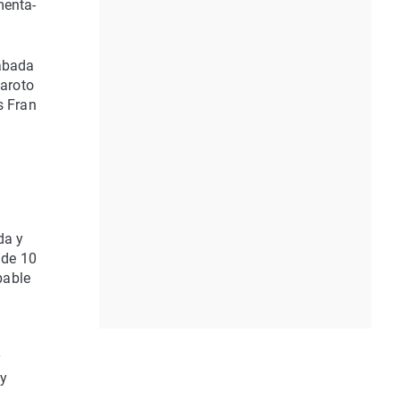
menta-
rabada
aroto
s Fran
da y
 de 10
bable
y
 y