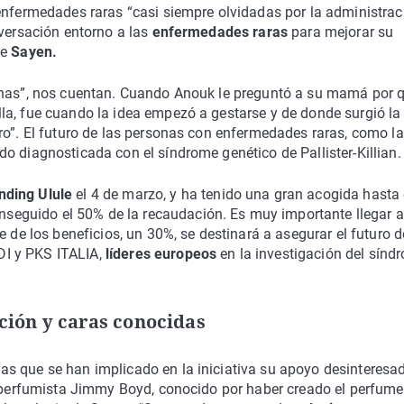
enfermedades raras “casi siempre olvidadas por la administrac
nversación entorno a las
enfermedades raras
para mejorar su
de
Sayen.
manas”, nos cuentan. Cuando Anouk le preguntó a su mamá por 
la, fue cuando la idea empezó a gestarse y de donde surgió la
ro”. El futuro de las personas con enfermedades raras, como la
o diagnosticada con el síndrome genético de Pallister-Killian.
nding Ulule
el 4 de marzo, y ha tenido una gran acogida hasta 
eguido el 50% de la recaudación. Es muy importante llegar a
e de los beneficios, un 30%, se destinará a asegurar el futuro d
DI y PKS ITALIA,
líderes europeos
en la investigación del sínd
ción y caras conocidas
as que se han implicado en la iniciativa su apoyo desinteresa
el perfumista Jimmy Boyd, conocido por haber creado el perfum