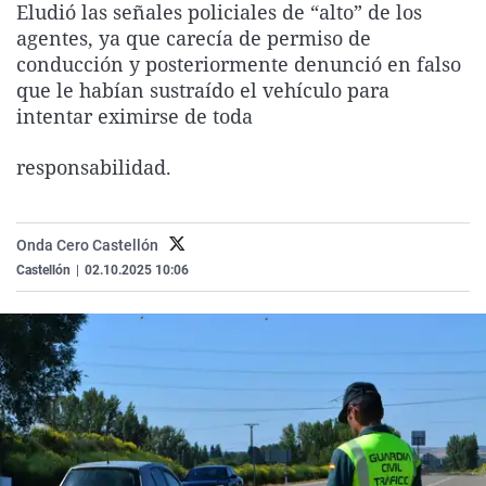
Eludió las señales policiales de “alto” de los
La rosa de los vientos
Caso
Extremadura
Virales
agentes, ya que carecía de permiso de
Gente viajera
Retornados
Galicia
Televisión
conducción y posteriormente denunció en falso
que le habían sustraído el vehículo para
Como el perro y el gat
Equipo de investigaci
La Rioja
Elecciones
intentar eximirse de toda
Operación Viuda Negr
Navarra
responsabilidad.
País Vasco
Onda Cero Castellón
Castellón
|
02.10.2025 10:06