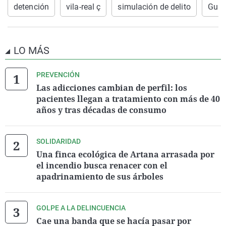
detención
vila-real ç
simulación de delito
Guard
LO MÁS
PREVENCIÓN
Las adicciones cambian de perfil: los
pacientes llegan a tratamiento con más de 40
años y tras décadas de consumo
SOLIDARIDAD
Una finca ecológica de Artana arrasada por
el incendio busca renacer con el
apadrinamiento de sus árboles
GOLPE A LA DELINCUENCIA
Cae una banda que se hacía pasar por