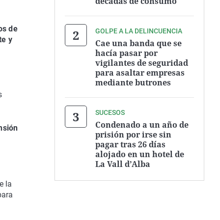
décadas de consumo
os de
GOLPE A LA DELINCUENCIA
te y
Cae una banda que se
hacía pasar por
vigilantes de seguridad
para asaltar empresas
mediante butrones
s
SUCESOS
Condenado a un año de
nsión
prisión por irse sin
pagar tras 26 días
alojado en un hotel de
La Vall d’Alba
e la
para