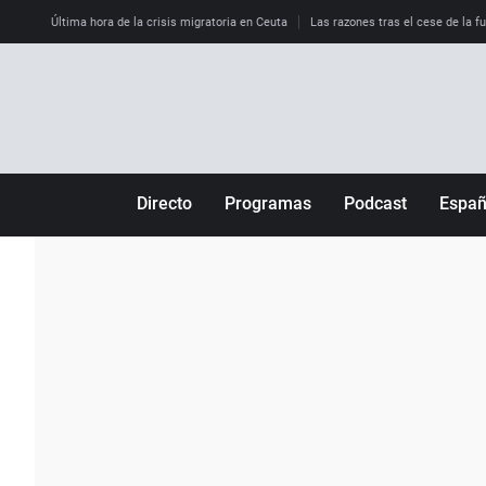
Última hora de la crisis migratoria en Ceuta
Las razones tras el cese de la f
Directo
Programas
Podcast
Espa
Más de uno
Los Perseguidos
Andalucía
Por fin
Malas decisiones
Aragón
Julia en la onda
Expedientes del más allá
Baleares
La brújula
El viaje del Guernica
Cantabria
Radioestadio
Invisibles
Cataluña
Radioestadio noche
Prohibido morirse
Comunidad de M
El colegio invisible
Esto no ha pasado
Comunitat Vale