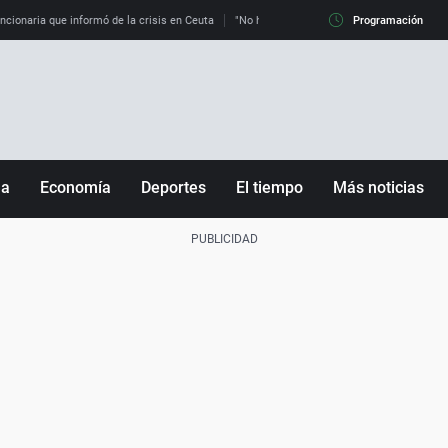
uncionaria que informó de la crisis en Ceuta
"No hay mafias, que no nos engañen": exper
Programación
ña
Economía
Deportes
El tiempo
Más noticias
Fútbol
Sociedad
Baloncesto
Mundo
Tenis
Salud
Motor
Cultura
Ciencia y Tecnología
adrid
Gastronomía
nciana
Medio ambiente