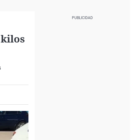
kilos
s