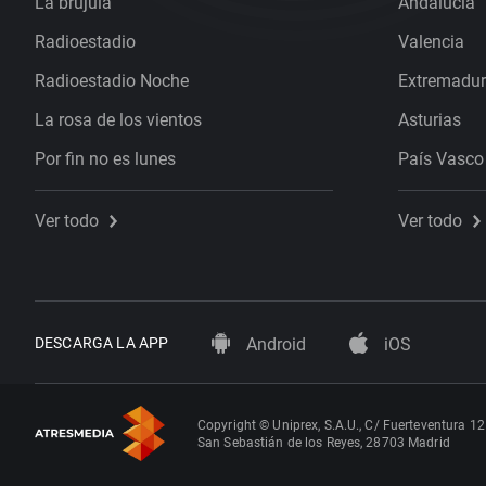
La brújula
Andalucía
Radioestadio
Valencia
Radioestadio Noche
Extremadu
La rosa de los vientos
Asturias
Por fin no es lunes
País Vasco
Ver todo
Ver todo
DESCARGA LA APP
Android
iOS
Copyright © Uniprex, S.A.U., C/ Fuerteventura 12
San Sebastián de los Reyes, 28703 Madrid