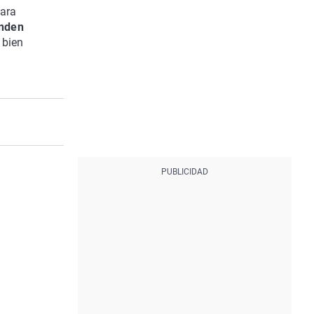
para
enden
 bien