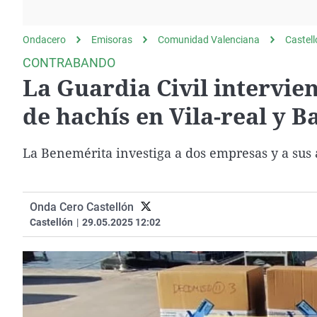
La rosa de los vientos
Caso
Extremadura
Gente viajera
Retornados
Galicia
Ondacero
Emisoras
Comunidad Valenciana
Castel
Como el perro y el
Equipo de investigación
La Rioja
CONTRABANDO
gato
La Guardia Civil intervien
Operación Viuda
Navarra
Negra
País Vasco
de hachís en Vila-real y B
La Benemérita investiga a dos empresas y a sus
Onda Cero Castellón
Castellón
|
29.05.2025 12:02