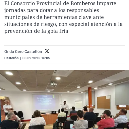
El Consorcio Provincial de Bomberos imparte
La rosa de los vientos
Caso
Extremadura
Virales
jornadas para dotar a los responsables
Gente viajera
Retornados
Galicia
Televisión
municipales de herramientas clave ante
situaciones de riesgo, con especial atención a la
Como el perro y el gat
Equipo de investigaci
La Rioja
Elecciones
prevención de la gota fría
Operación Viuda Negr
Navarra
País Vasco
Onda Cero Castellón
Castellón
|
03.09.2025 16:05