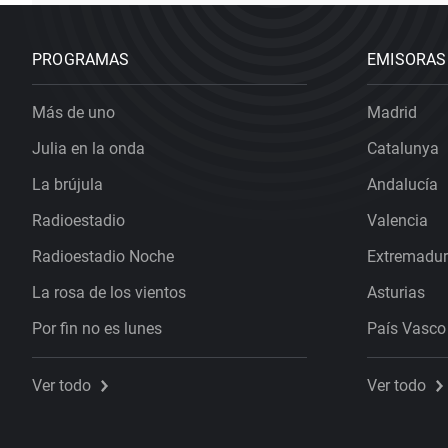
PROGRAMAS
EMISORAS
Más de uno
Madrid
Julia en la onda
Catalunya
La brújula
Andalucía
Radioestadio
Valencia
Radioestadio Noche
Extremadu
La rosa de los vientos
Asturias
Por fin no es lunes
País Vasco
Ver todo
Ver todo