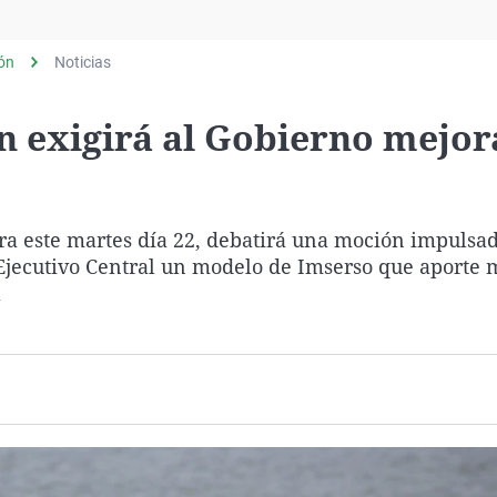
Virales
Televisión
lón
Noticias
Elecciones
n exigirá al Gobierno mejor
bra este martes día 22, debatirá una moción impulsad
l Ejecutivo Central un modelo de Imserso que aporte 
a