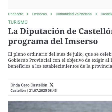
La rosa de los vientos
Caso
Extremadura
Gente viajera
Retornados
Galicia
Ondacero
Emisoras
Comunidad Valenciana
Castel
Como el perro y el
Equipo de investigación
La Rioja
TURISMO
gato
La Diputación de Castelló
Operación Viuda
Navarra
Negra
País Vasco
programa del Imserso
El pleno ordinario del mes de julio, que se cele
Gobierno Provincial con el objetivo de exigir a
beneficios a los establecimientos de la provinci
Onda Cero Castellón
Castellón
|
21.07.2025 08:43