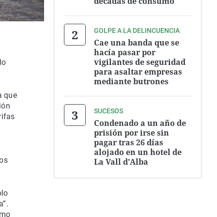
décadas de consumo
GOLPE A LA DELINCUENCIA
Cae una banda que se
hacía pasar por
vigilantes de seguridad
lo
para asaltar empresas
mediante butrones
a que
ión
SUCESOS
rifas
Condenado a un año de
prisión por irse sin
pagar tras 26 días
alojado en un hotel de
ios
La Vall d’Alba
olo
a”.
omo