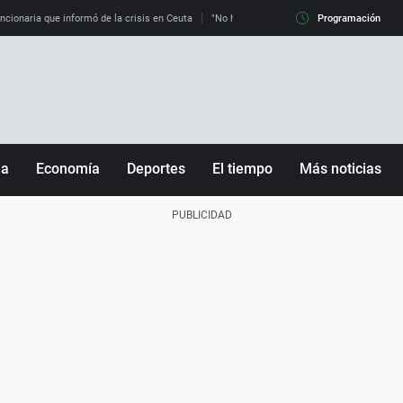
uncionaria que informó de la crisis en Ceuta
"No hay mafias, que no nos engañen": exper
Programación
ña
Economía
Deportes
El tiempo
Más noticias
Fútbol
Sociedad
Baloncesto
Mundo
Tenis
Salud
Motor
Cultura
Ciencia y Tecnología
adrid
Gastronomía
nciana
Medio ambiente