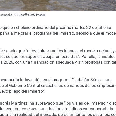
la campaña | Oli Scarff/Getty Images
 que en el pleno ordinario del próximo martes 22 de julio se
paña a mejorar el programa del Imserso, debido a que el mode
eclarado que “a los hoteles no les interesa el modelo actual, y
caso que les supone trabajar en pérdidas”. Por ello, la instituc
da 2026, con una financiación adecuada y sin prórrogas con ta
ncrementa la inversión en el programa Castellón Sénior para
que el Gobierno Central escuche las demandas de los empresar
evo pliego del Imserso”.
 Andrés Martínez, ha subrayado que “los viajes del Imserso no s
or económico clave para destinos turísticos en temporada baj
apta a la realidad del mercado, perderán tanto los usuarios, c