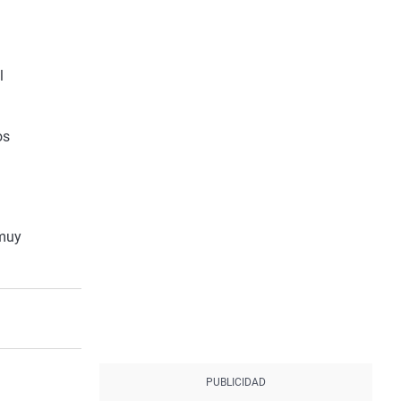
l
os
 muy