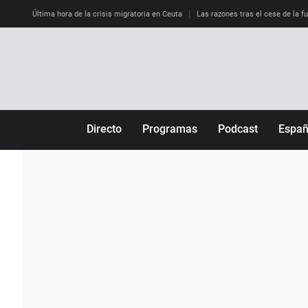
Última hora de la crisis migratoria en Ceuta
Las razones tras el cese de la f
Directo
Programas
Podcast
Espa
Más de uno
Los Perseguidos
Andalucía
Por fin
Malas decisiones
Aragón
Julia en la onda
Expedientes del más allá
Baleares
La brújula
El viaje del Guernica
Cantabria
Radioestadio
Invisibles
Cataluña
Radioestadio noche
Prohibido morirse
Comunidad de M
El colegio invisible
Esto no ha pasado
Comunitat Vale