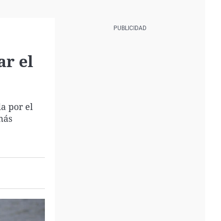
ar el
a por el
más