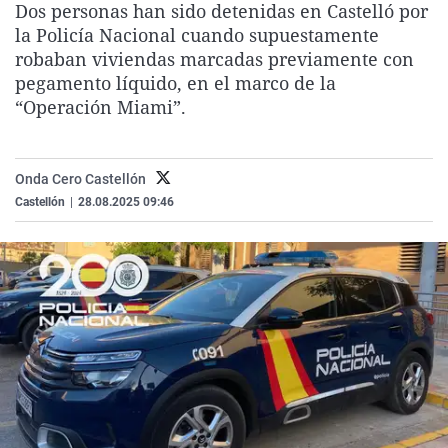
Dos personas han sido detenidas en Castelló por
La rosa de los vientos
Caso
Extremadura
Virales
la Policía Nacional cuando supuestamente
Gente viajera
Retornados
Galicia
Televisión
robaban viviendas marcadas previamente con
pegamento líquido, en el marco de la
Como el perro y el gat
Equipo de investigaci
La Rioja
Elecciones
“Operación Miami”.
Operación Viuda Negr
Navarra
País Vasco
Onda Cero Castellón
Castellón
|
28.08.2025 09:46