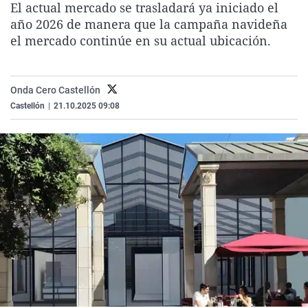
El actual mercado se trasladará ya iniciado el
La rosa de los vientos
Caso
Extremadura
Virales
año 2026 de manera que la campaña navideña
Gente viajera
Retornados
Galicia
Televisión
el mercado continúe en su actual ubicación.
Como el perro y el gat
Equipo de investigaci
La Rioja
Elecciones
Operación Viuda Negr
Navarra
Onda Cero Castellón
Castellón
|
21.10.2025 09:08
País Vasco