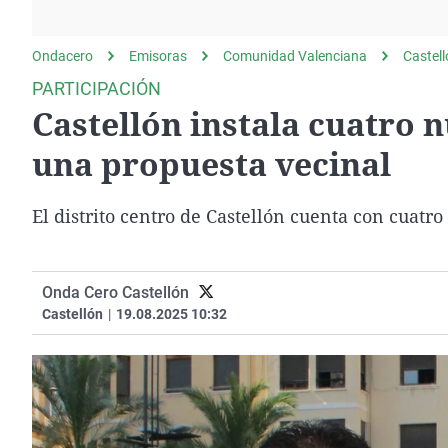
La rosa de los vientos
Caso
Extremadura
Gente viajera
Retornados
Galicia
Ondacero
Emisoras
Comunidad Valenciana
Castel
Como el perro y el
Equipo de investigación
La Rioja
PARTICIPACIÓN
gato
Castellón instala cuatro n
Operación Viuda
Navarra
Negra
País Vasco
una propuesta vecinal
El distrito centro de Castellón cuenta con cuatr
Onda Cero Castellón
Castellón
|
19.08.2025 10:32