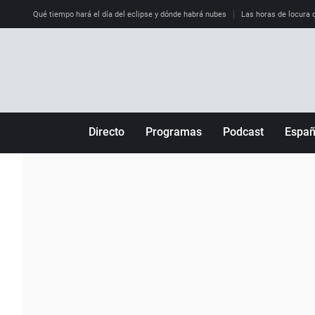
Qué tiempo hará el día del eclipse y dónde habrá nubes
Las horas de locura qu
Directo
Programas
Podcast
Espa
Más de uno
Los Perseguidos
Andalucía
Por fin
Malas decisiones
Aragón
Julia en la onda
Expedientes del más allá
Baleares
La brújula
El viaje del Guernica
Cantabria
Radioestadio
Invisibles
Cataluña
Radioestadio noche
Prohibido morirse
Comunidad de M
El colegio invisible
Esto no ha pasado
Comunitat Vale