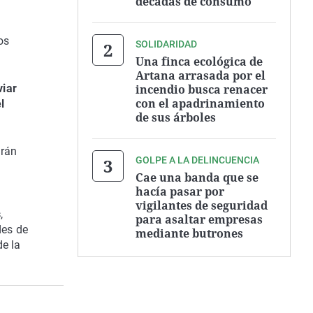
décadas de consumo
os
SOLIDARIDAD
Una finca ecológica de
Artana arrasada por el
incendio busca renacer
viar
con el apadrinamiento
l
de sus árboles
irán
GOLPE A LA DELINCUENCIA
Cae una banda que se
hacía pasar por
vigilantes de seguridad
s
,
para asaltar empresas
des de
mediante butrones
de la