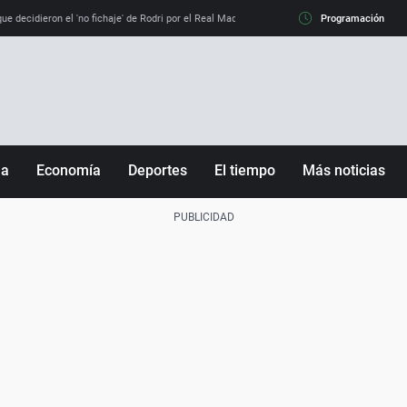
e decidieron el 'no fichaje' de Rodri por el Real Madrid y su 'sí' al Barça
Programación
La llamada de
ña
Economía
Deportes
El tiempo
Más noticias
Fútbol
Sociedad
Baloncesto
Mundo
Tenis
Salud
Motor
Cultura
Ciencia y Tecnología
adrid
Gastronomía
nciana
Medio ambiente