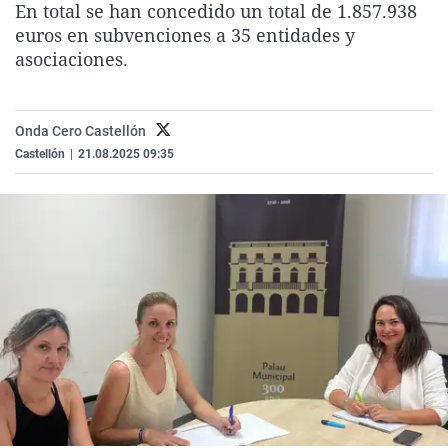
En total se han concedido un total de
1.857.938
La rosa de los vientos
Caso
Extremadura
Virales
euros
en subvenciones a
35 entidades y
Gente viajera
Retornados
Galicia
Televisión
asociaciones.
Como el perro y el gat
Equipo de investigaci
La Rioja
Elecciones
Operación Viuda Negr
Navarra
Onda Cero Castellón
Castellón
|
21.08.2025 09:35
País Vasco