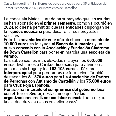
Castellón destina 1,8 millones de euros a ayudas para 35 entidades del
Tercer Sector en 2025 | Ayuntamiento de Castellón
La concejala Maica Hurtado ha subrayado que las ayudas
se han abonado en el
primer semestre
, como ya ocurrió en
2024, lo que ha permitido que las entidades dispongan de
la
liquidez necesaria
para desarrollar sus proyectos
sociales.
Entre las
novedades de este año
, destaca un
aumento de
10.000 euros
en la ayuda al
Banco de Alimentos
y un
nuevo
convenio con la Asociación y Fundación Síndrome
de Down Castellón
para poner en marcha una
escoleta de
verano
.
Las subvenciones más elevadas incluyen los
600.000
euros
destinados a
Cáritas Diocesana
para atención a
personas sin hogar y los
183.103 euros
a
Cáritas
Interparroquial
para programas de formación. También
destacan los
81.370 euros
para
La Asociación de Padres
de Personas con Autismo de Castellón
y los
75.000 euros
para
Cruz Roja Española
.
Hurtado
ha reiterado el compromiso del gobierno local
con el Tercer Sector
, destacando que “
estas
organizaciones realizan una labor esencial
para mejorar
la calidad de vida de los castellonenses”.
subvenciones públicas
Castellón
Ayuntamiento