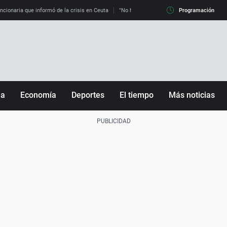
uncionaria que informó de la crisis en Ceuta
"No hay mafias, que no nos engañen": exper
Programación
ña
Economía
Deportes
El tiempo
Más noticias
Fútbol
Sociedad
Baloncesto
Mundo
Tenis
Salud
Motor
Cultura
Ciencia y Tecnología
adrid
Gastronomía
nciana
Medio ambiente