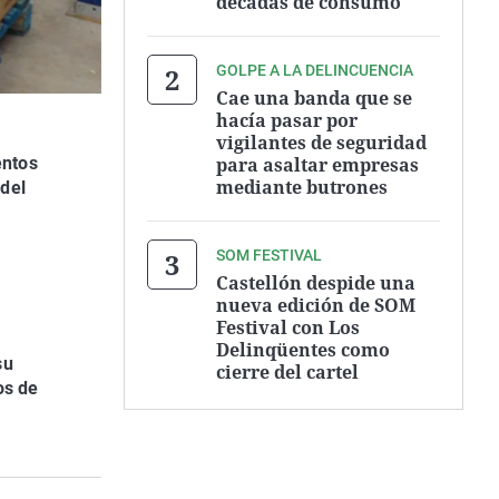
décadas de consumo
GOLPE A LA DELINCUENCIA
Cae una banda que se
hacía pasar por
vigilantes de seguridad
para asaltar empresas
entos
mediante butrones
 del
SOM FESTIVAL
Castellón despide una
nueva edición de SOM
Festival con Los
Delinqüentes como
su
cierre del cartel
os de