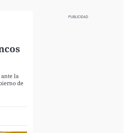
ancos
 ante la
obierno de