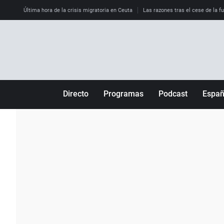
Última hora de la crisis migratoria en Ceuta
Las razones tras el cese de la f
Directo
Programas
Podcast
Espa
Más de uno
Los Perseguidos
Andalucía
Por fin
Malas decisiones
Aragón
Julia en la onda
Expedientes del más allá
Baleares
La brújula
El viaje del Guernica
Cantabria
Radioestadio
Invisibles
Cataluña
Radioestadio noche
Prohibido morirse
Comunidad de M
El colegio invisible
Esto no ha pasado
Comunitat Vale