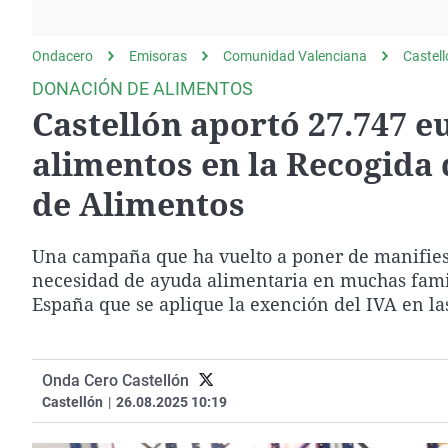
La rosa de los vientos
Caso
Extremadura
Gente viajera
Retornados
Galicia
Ondacero
Emisoras
Comunidad Valenciana
Castel
Como el perro y el
Equipo de investigación
La Rioja
DONACIÓN DE ALIMENTOS
gato
Castellón aportó 27.747 eu
Operación Viuda
Navarra
Negra
País Vasco
alimentos en la Recogida
de Alimentos
Una campaña que ha vuelto a poner de manifiesto
necesidad de ayuda alimentaria en muchas familia
España que se aplique la exención del IVA en la
Onda Cero Castellón
Castellón
|
26.08.2025 10:19