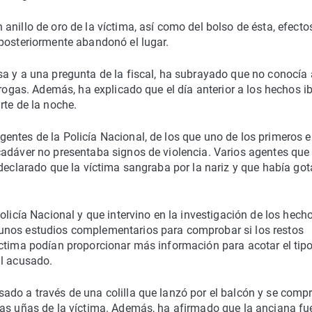
anillo de oro de la víctima, así como del bolso de ésta, efecto
 posteriormente abandonó el lugar.
a y a una pregunta de la fiscal, ha subrayado que no conocía 
drogas. Además, ha explicado que el día anterior a los hechos i
rte de la noche.
entes de la Policía Nacional, de los que uno de los primeros 
cadáver no presentaba signos de violencia. Varios agentes que
 declarado que la víctima sangraba por la nariz y que había got
olicía Nacional y que intervino en la investigación de los hech
unos estudios complementarios para comprobar si los restos
íctima podían proporcionar más información para acotar el tip
al acusado.
ado a través de una colilla que lanzó por el balcón y se comp
las uñas de la víctima. Además, ha afirmado que la anciana fu