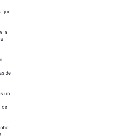
s que
a la
ba
en
as de
os un
o de
robó
e