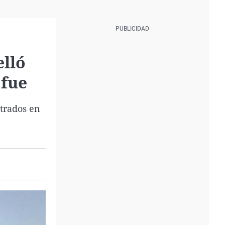
elló
 fue
ntrados en