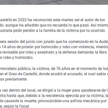
stelló en 2022 ha reconocido este martes ser el autor de los
cado, aunque ha añadido que no recuerda lo que pasó. Así mism
staría pedir perdón a la familia de la víctima por lo ocurrido.
mera sesión del juicio con jurado que ha comenzado en la Audi
ita 14 años de prisión por homicidio y robo con violencia, mientr
e revisable por robo y asesinato y la defensa demanda la libre
or robo y homicidio.
ministerio público, la víctima, de 76 años en el momento de lo
n el Grao de Castelló, donde acudió el acusado, el cual sabía 
sos previamente.
a vez dentro del local, se dirigió a la mujer para apoderarse de 
rla hasta que, debido a la resistencia ejercida por la víctima, l
n de causarle la muerte, provocándole una asfixia mecánica por
 según la fiscal.