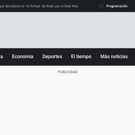
e decidieron el 'no fichaje' de Rodri por el Real Madrid y su 'sí' al Barça
Programación
La llamada de
ña
Economía
Deportes
El tiempo
Más noticias
Fútbol
Sociedad
Baloncesto
Mundo
Tenis
Salud
Motor
Cultura
Ciencia y Tecnología
adrid
Gastronomía
nciana
Medio ambiente