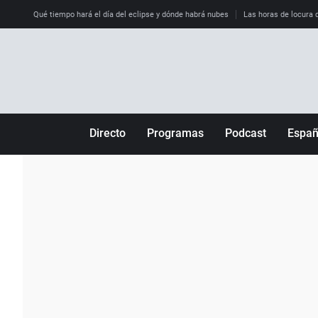
Qué tiempo hará el día del eclipse y dónde habrá nubes
Las horas de locura qu
Directo
Programas
Podcast
Espa
Más de uno
Los Perseguidos
Andalucía
Por fin
Malas decisiones
Aragón
Julia en la onda
Expedientes del más allá
Baleares
La brújula
El viaje del Guernica
Cantabria
Radioestadio
Invisibles
Cataluña
Radioestadio noche
Prohibido morirse
Comunidad de M
El colegio invisible
Esto no ha pasado
Comunitat Vale