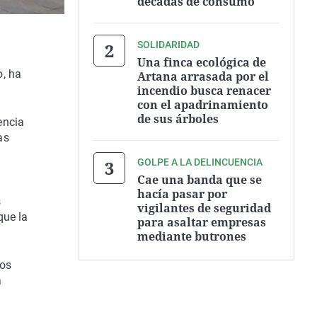
décadas de consumo
SOLIDARIDAD
Una finca ecológica de
o, ha
Artana arrasada por el
incendio busca renacer
con el apadrinamiento
de sus árboles
encia
as
GOLPE A LA DELINCUENCIA
Cae una banda que se
hacía pasar por
s
vigilantes de seguridad
que la
para asaltar empresas
mediante butrones
los
a