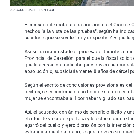
JUZGADOS CASTELLÓN | CSIF
El acusado de matar a una anciana en el Grao de Ca
hechos "a la vista de las pruebas", según ha indi
señalado que se siente "muy arrepentido" y que le gu
Así se ha manifestado el procesado durante la pri
Provincial de Castellón, para el que la fiscal solic
que la acusación particular pide prisión permanent
absolución o, subsidiariamente, 8 años de cárcel p
Según el escrito de conclusiones provisionales del 
hechos, se encontraba en un bajo de su propiedad e
mujer se encontraba allí por haber vigilado sus pa
Así, el acusado, con ánimo de beneficio ilícito y un
efectos de valor que portaba y le golpeó para reduci
agarró del cuello y ejerció presión con la intenció
estrangulamiento a mano, lo que provocó su muerte,