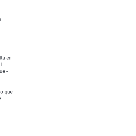
n
lta en
l
ue -
do que
y