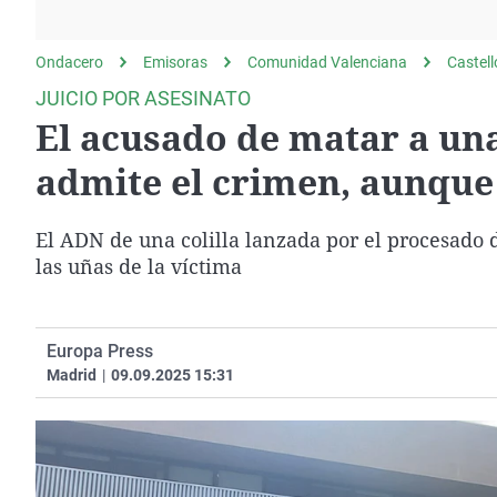
La rosa de los vientos
Caso
Extremadura
Gente viajera
Retornados
Galicia
Ondacero
Emisoras
Comunidad Valenciana
Castel
Como el perro y el
Equipo de investigación
La Rioja
JUICIO POR ASESINATO
gato
El acusado de matar a una
Operación Viuda
Navarra
Negra
País Vasco
admite el crimen, aunque
El ADN de una colilla lanzada por el procesado 
las uñas de la víctima
Europa Press
Madrid
|
09.09.2025 15:31