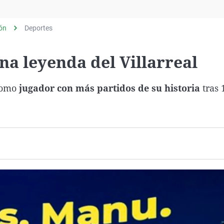
Virales
Televisión
lón
Deportes
Elecciones
a leyenda del Villarreal
 como
jugador con más partidos de su historia
tras 