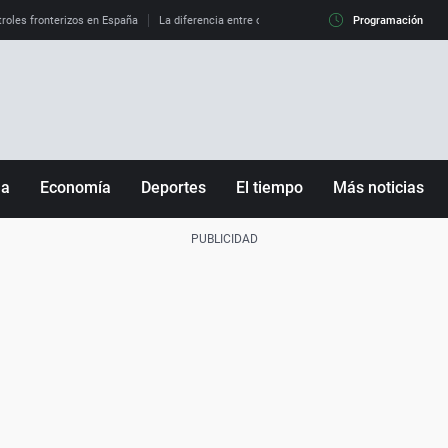
roles fronterizos en España
La diferencia entre observar el eclipse al 99% y al 100%
Programación
ña
Economía
Deportes
El tiempo
Más noticias
Fútbol
Sociedad
Baloncesto
Mundo
Tenis
Salud
Motor
Cultura
Ciencia y Tecnología
adrid
Gastronomía
nciana
Medio ambiente