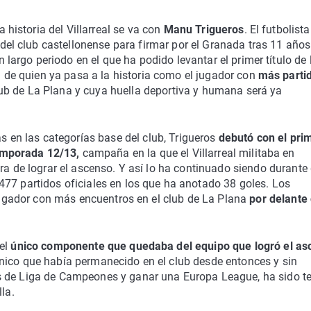
 historia del Villarreal se va con
Manu Trigueros
. El futbolista
del club castellonense para firmar por el Granada tras 11 años
 largo periodo en el que ha podido levantar el primer título de 
 de quien ya pasa a la historia como el jugador con
más parti
club de La Plana y cuya huella deportiva y humana será ya
 en las categorías base del club, Trigueros
debutó con el pri
temporada 12/13,
campaña en la que el Villarreal militaba en
ra de lograr el ascenso. Y así lo ha continuado siendo durante
477 partidos oficiales en los que ha anotado 38 goles. Los
l jugador con más encuentros en el club de La Plana
por delante
el
único componente que quedaba del equipo que logró el as
nico que había permanecido en el club desde entonces y sin
s de Liga de Campeones y ganar una Europa League, ha sido te
la.