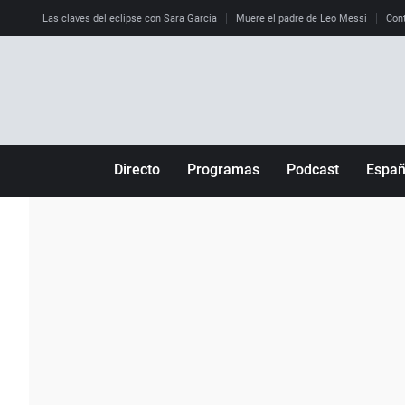
Las claves del eclipse con Sara García
Muere el padre de Leo Messi
Cont
Directo
Programas
Podcast
Espa
Más de uno
Los Perseguidos
Andalucía
Por fin
Malas decisiones
Aragón
Julia en la onda
Expedientes del más allá
Baleares
La brújula
El viaje del Guernica
Cantabria
Radioestadio
Invisibles
Cataluña
Radioestadio noche
Prohibido morirse
Comunidad de M
El colegio invisible
Esto no ha pasado
Comunitat Vale