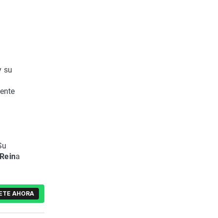
 su
mente
Su
Rein
a
ETE AHORA