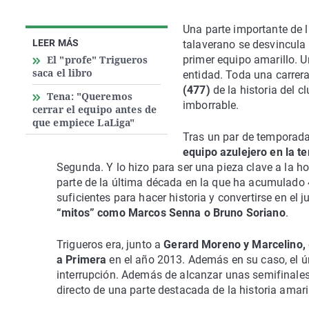
Una parte importante de la
LEER MÁS
talaverano se desvincula 
El "profe" Trigueros
primer equipo amarillo. Un
saca el libro
entidad. Toda una carrera
(477)
de la historia del 
Tena: "Queremos
imborrable.
cerrar el equipo antes de
que empiece LaLiga"
Tras un par de temporadas
equipo azulejero en la 
Segunda. Y lo hizo para ser una pieza clave a la ho
parte de la última década en la que ha acumulado 
suficientes para hacer historia y convertirse en e
“mitos” como Marcos Senna o Bruno Soriano
.
Trigueros era, junto a
Gerard Moreno y Marcelino,
a Primera
en el año 2013. Además en su caso, el ú
interrupción. Además de alcanzar unas semifinale
directo de una parte destacada de la historia amaril