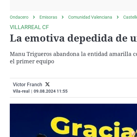
La rosa de los vientos
Caso
Extremadura
Gente viajera
Retornados
Galicia
Ondacero
Emisoras
Comunidad Valenciana
Castel
Como el perro y el
Equipo de investigación
La Rioja
VILLARREAL CF
gato
La emotiva depedida de un
Operación Viuda
Navarra
Negra
País Vasco
Manu Trigueros abandona la entidad amarilla
el primer equipo
Víctor Franch
Vila-real
|
09.08.2024 11:55