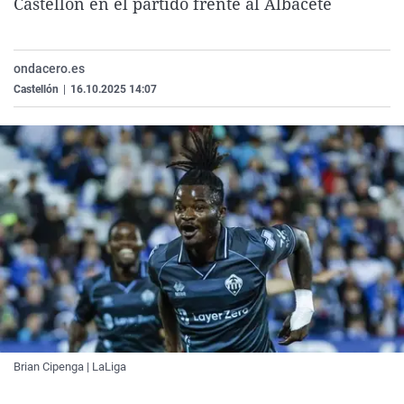
Castellón en el partido frente al Albacete
La rosa de los vientos
Caso
Extremadura
Virales
Gente viajera
Retornados
Galicia
Televisión
ondacero.es
Como el perro y el gat
Equipo de investigaci
La Rioja
Elecciones
Castellón
|
16.10.2025 14:07
Operación Viuda Negr
Navarra
País Vasco
Brian Cipenga | LaLiga