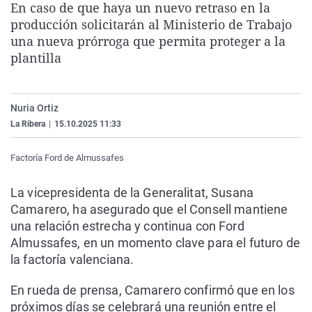
En caso de que haya un nuevo retraso en la
La rosa de los vientos
Caso
Extremadura
Virales
producción solicitarán al Ministerio de Trabajo
Gente viajera
Retornados
Galicia
Televisión
una nueva prórroga que permita proteger a la
plantilla
Como el perro y el gat
Equipo de investigaci
La Rioja
Elecciones
Operación Viuda Negr
Navarra
Nuria Ortiz
País Vasco
La Ribera
|
15.10.2025 11:33
Factoría Ford de Almussafes
La vicepresidenta de la Generalitat, Susana
Camarero, ha asegurado que el Consell mantiene
una relación estrecha y continua con Ford
Almussafes, en un momento clave para el futuro de
la factoría valenciana.
En rueda de prensa, Camarero confirmó que en los
próximos días se celebrará una reunión entre el