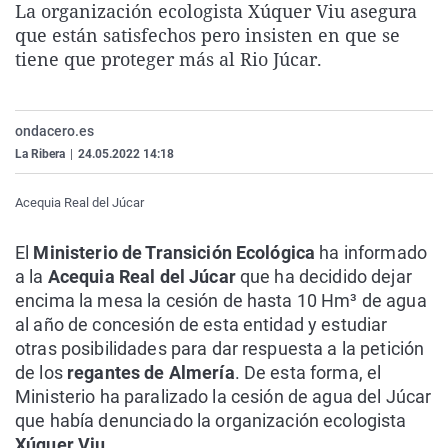
La organización ecologista Xúquer Viu asegura
La rosa de los vientos
Caso
Extremadura
Virales
que están satisfechos pero insisten en que se
Gente viajera
Retornados
Galicia
Televisión
tiene que proteger más al Rio Júcar.
Como el perro y el gat
Equipo de investigaci
La Rioja
Elecciones
Operación Viuda Negr
Navarra
ondacero.es
La Ribera
|
24.05.2022 14:18
País Vasco
Acequia Real del Júcar
El
Ministerio de Transición Ecológica
ha informado
a la
Acequia Real del Júcar
que ha decidido dejar
encima la mesa la cesión de hasta 10 Hm³ de agua
al año de concesión de esta entidad y estudiar
otras posibilidades para dar respuesta a la petición
de los
regantes de Almería
. De esta forma, el
Ministerio ha paralizado la cesión de agua del Júcar
que había denunciado la organización ecologista
Xúquer Viu
.