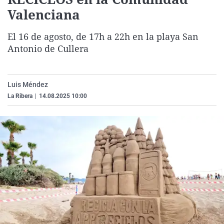
La rosa de los vientos
Caso
Extremadura
Virales
Valenciana
Gente viajera
Retornados
Galicia
Televisión
El 16 de agosto, de 17h a 22h en la playa San
Como el perro y el gat
Equipo de investigaci
La Rioja
Elecciones
Antonio de Cullera
Operación Viuda Negr
Navarra
País Vasco
Luis Méndez
La Ribera
|
14.08.2025 10:00