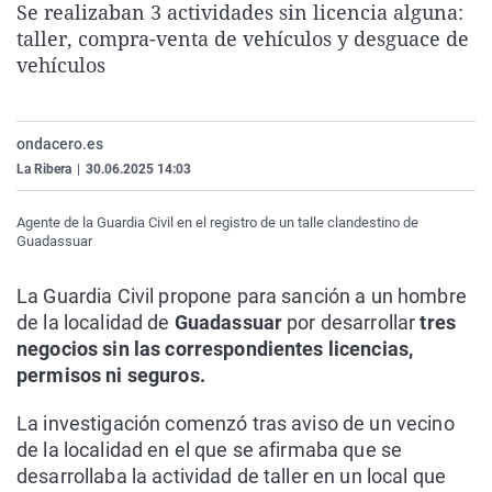
Se realizaban 3 actividades sin licencia alguna:
La rosa de los vientos
Caso
Extremadura
Virales
taller, compra-venta de vehículos y desguace de
Gente viajera
Retornados
Galicia
Televisión
vehículos
Como el perro y el gat
Equipo de investigaci
La Rioja
Elecciones
Operación Viuda Negr
Navarra
ondacero.es
La Ribera
|
30.06.2025 14:03
País Vasco
Agente de la Guardia Civil en el registro de un talle clandestino de
Guadassuar
La Guardia Civil propone para sanción a un hombre
de la localidad de
Guadassuar
por desarrollar
tres
negocios sin las correspondientes licencias,
permisos ni seguros.
La investigación comenzó tras aviso de un vecino
de la localidad en el que se afirmaba que se
desarrollaba la actividad de taller en un local que