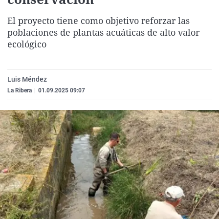
La rosa de los vientos
Caso
Extremadura
Virales
El proyecto tiene como objetivo reforzar las
Gente viajera
Retornados
Galicia
Televisión
poblaciones de plantas acuáticas de alto valor
Como el perro y el gat
Equipo de investigaci
La Rioja
Elecciones
ecológico
Operación Viuda Negr
Navarra
País Vasco
Luis Méndez
La Ribera
|
01.09.2025 09:07