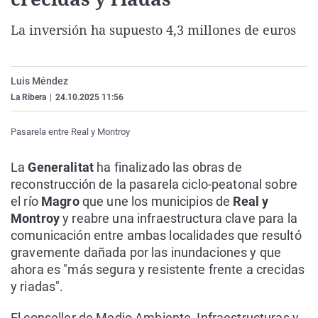
La rosa de los vientos
Caso
Extremadura
Virales
La inversión ha supuesto 4,3 millones de euros
Gente viajera
Retornados
Galicia
Televisión
Como el perro y el gat
Equipo de investigaci
La Rioja
Elecciones
Luis Méndez
Operación Viuda Negr
Navarra
La Ribera
|
24.10.2025 11:56
País Vasco
Pasarela entre Real y Montroy
La
Generalitat
ha finalizado las obras de
reconstrucción de la pasarela ciclo-peatonal sobre
el río
Magro
que une los municipios de
Real y
Montroy
y reabre una infraestructura clave para la
comunicación entre ambas localidades que resultó
gravemente dañada por las inundaciones y que
ahora es "más segura y resistente frente a crecidas
y riadas".
El conseller de Medio Ambiente, Infraestructuras y