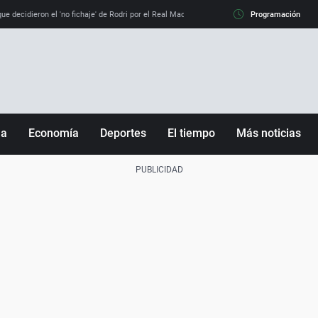
e decidieron el 'no fichaje' de Rodri por el Real Madrid y su 'sí' al Barça
Programación
La llamada de
ña
Economía
Deportes
El tiempo
Más noticias
Fútbol
Sociedad
Baloncesto
Mundo
Tenis
Salud
Motor
Cultura
Ciencia y Tecnología
adrid
Gastronomía
nciana
Medio ambiente