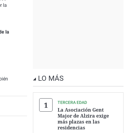
r la
de la
LO MÁS
bién
TERCERA EDAD
La Asociación Gent
Major de Alzira exige
más plazas en las
residencias