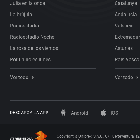
Julia en la onda
Catalunya
La brújula
Andalucía
Radioestadio
Valencia
Radioestadio Noche
Extremadu
La rosa de los vientos
Asturias
Por fin no es lunes
País Vasco
Ver todo
Ver todo
DESCARGA LA APP
Android
iOS
Copyright © Uniprex, S.A.U., C/ Fuerteventura 12