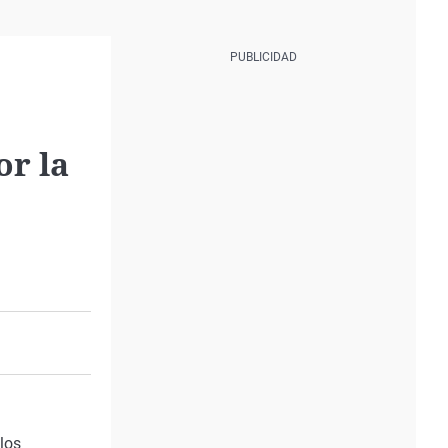
or la
los