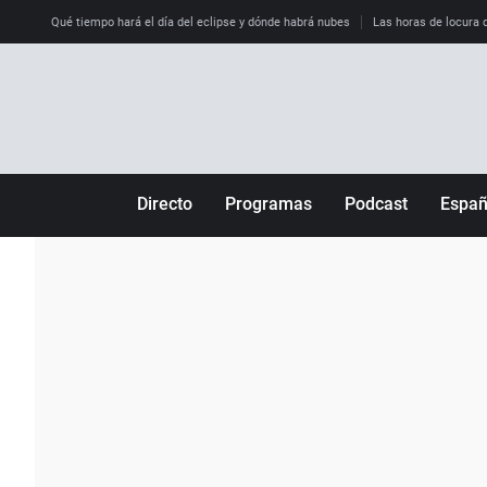
Qué tiempo hará el día del eclipse y dónde habrá nubes
Las horas de locura qu
Directo
Programas
Podcast
Espa
Más de uno
Los Perseguidos
Andalucía
Por fin
Malas decisiones
Aragón
Julia en la onda
Expedientes del más allá
Baleares
La brújula
El viaje del Guernica
Cantabria
Radioestadio
Invisibles
Cataluña
Radioestadio noche
Prohibido morirse
Comunidad de M
El colegio invisible
Esto no ha pasado
Comunitat Vale