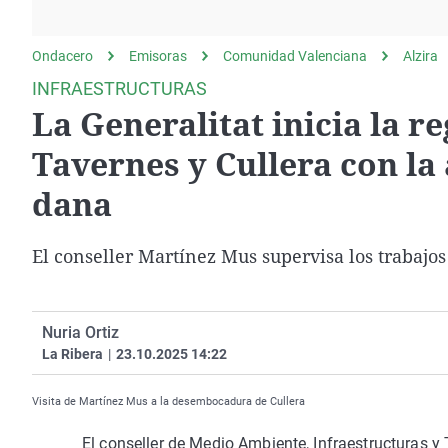
La rosa de los vientos
Caso
Extremadura
Gente viajera
Retornados
Galicia
Ondacero
Emisoras
Comunidad Valenciana
Alzira
Como el perro y el
Equipo de investigación
La Rioja
INFRAESTRUCTURAS
gato
La Generalitat inicia la r
Operación Viuda
Navarra
Negra
País Vasco
Tavernes y Cullera con la
dana
El conseller Martínez Mus supervisa los trabajos
Nuria Ortiz
La Ribera
|
23.10.2025 14:22
Visita de Martínez Mus a la desembocadura de Cullera
El conseller de Medio Ambiente, Infraestructuras y T