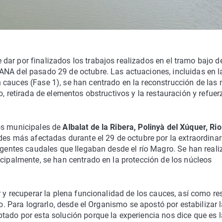
dar por finalizados los trabajos realizados en el tramo bajo de
ANA del pasado 29 de octubre. Las actuaciones, incluidas en l
 cauces (Fase 1), se han centrado en la reconstrucción de las
o, retirada de elementos obstructivos y la restauración y refuer
os municipales de
Albalat de la Ribera, Polinyà del Xúquer, Rio
ades más afectadas durante el 29 de octubre por la extraordinar
ingentes caudales que llegaban desde el río Magro. Se han real
ncipalmente, se han centrado en la protección de los núcleos
 y recuperar la plena funcionalidad de los cauces, así como res
ío. Para lograrlo, desde el Organismo se apostó por estabilizar 
tado por esta solución porque la experiencia nos dice que es 