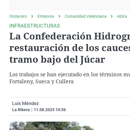
La rosa de los vientos
Caso
Extremadura
Gente viajera
Retornados
Galicia
Ondacero
Emisoras
Comunidad Valenciana
Alzira
Como el perro y el
Equipo de investigación
La Rioja
INFRAESTRUCTURAS
gato
La Confederación Hidrográ
Operación Viuda
Navarra
Negra
País Vasco
restauración de los cauce
tramo bajo del Júcar
Los trabajos se han ejecutado en los términos mu
Fortaleny, Sueca y Cullera
Luis Méndez
La Ribera
|
11.08.2025 10:56