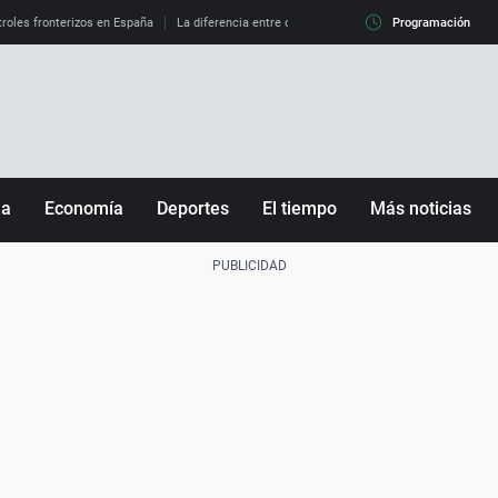
roles fronterizos en España
La diferencia entre observar el eclipse al 99% y al 100%
Programación
ña
Economía
Deportes
El tiempo
Más noticias
Fútbol
Sociedad
Baloncesto
Mundo
Tenis
Salud
Motor
Cultura
Ciencia y Tecnología
adrid
Gastronomía
nciana
Medio ambiente