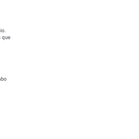
io.
a que
cabo
e