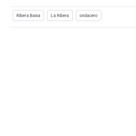
Ribera Baixa
La Ribera
ondacero