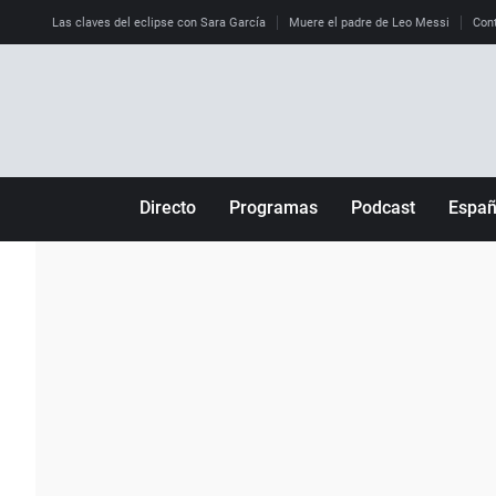
Las claves del eclipse con Sara García
Muere el padre de Leo Messi
Cont
Directo
Programas
Podcast
Espa
Más de uno
Los Perseguidos
Andalucía
Por fin
Malas decisiones
Aragón
Julia en la onda
Expedientes del más allá
Baleares
La brújula
El viaje del Guernica
Cantabria
Radioestadio
Invisibles
Cataluña
Radioestadio noche
Prohibido morirse
Comunidad de M
El colegio invisible
Esto no ha pasado
Comunitat Vale