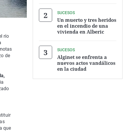
SUCESOS
Un muerto y tres heridos
en el incendio de una
vivienda en Alberic
l río
a
 motas
SUCESOS
zo de
Alginet se enfrenta a
nuevos actos vandálicos
en la ciudad
la,
ia
izado
tituir
las
la que