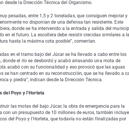
can desde la Dirección Técnica del Organismo.
uy pesadas, entre 1,5 y 2 toneladas, que consiguen mejorar y
riormente no disponían de una defensa tan resistente. Este
ibera, donde se ha intervenido a la entrada y salida del municip
 en el futuro. La escollera debe resistir crecidas similares a l
tura hasta la máxima cota posible”, comentan.
das en el tramo bajo del Júcar se ha llevado a cabo entre los
a, donde el río se desbordó y acabó arrasando una mota de
mota acabó con su funcionalidad y eso provocó que las aguas
ajos se han centrado en su reconstrucción, que se ha llevado a 
ca y piedra”, indican desde la Dirección Técnica.
s del Poyo y l’Horteta
ruir las motas del bajo Júcar, la obra de emergencia para la
a con un presupuesto de 10 millones de euros, también incluy
cos del Poyo y l’Horteta, que todavía no están finalizadas por