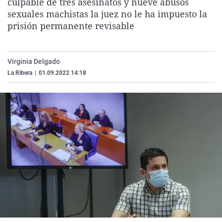
culpable de tres asesinatos y nueve abusos
La rosa de los vientos
Caso
Extremadura
Virales
sexuales machistas la juez no le ha impuesto la
prisión permanente revisable
Gente viajera
Retornados
Galicia
Televisión
Como el perro y el gat
Equipo de investigaci
La Rioja
Elecciones
Operación Viuda Negr
Navarra
Virginia Delgado
La Ribera
|
01.09.2022 14:18
País Vasco