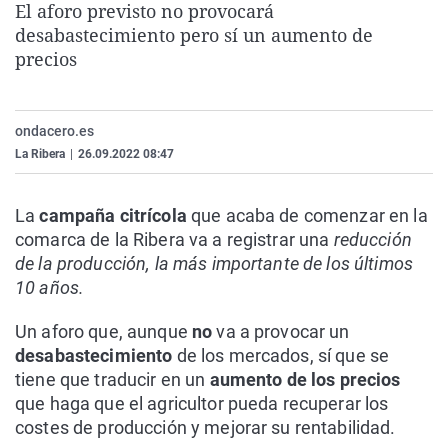
El aforo previsto no provocará
La rosa de los vientos
Caso
Extremadura
Virales
desabastecimiento pero sí un aumento de
Gente viajera
Retornados
Galicia
Televisión
precios
Como el perro y el gat
Equipo de investigaci
La Rioja
Elecciones
Operación Viuda Negr
Navarra
ondacero.es
La Ribera
|
26.09.2022 08:47
País Vasco
La
campaña citrícola
que acaba de comenzar en la
comarca de la Ribera va a registrar una
reducción
de la producción, la más importante de los últimos
10 años.
Un aforo que, aunque
no
va a provocar un
desabastecimiento
de los mercados, sí que se
tiene que traducir en un
aumento de los precios
que haga que el agricultor pueda recuperar los
costes de producción y mejorar su rentabilidad.