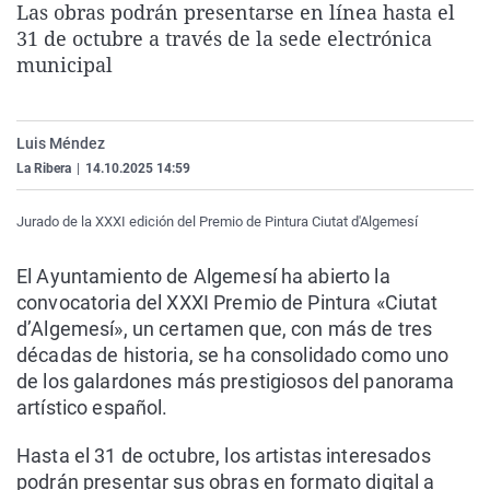
Las obras podrán presentarse en línea hasta el
La rosa de los vientos
Caso
Extremadura
Virales
31 de octubre a través de la sede electrónica
Gente viajera
Retornados
Galicia
Televisión
municipal
Como el perro y el gat
Equipo de investigaci
La Rioja
Elecciones
Operación Viuda Negr
Navarra
Luis Méndez
La Ribera
|
14.10.2025 14:59
País Vasco
Jurado de la XXXI edición del Premio de Pintura Ciutat d'Algemesí
El Ayuntamiento de Algemesí ha abierto la
convocatoria del XXXI Premio de Pintura «Ciutat
d’Algemesí», un certamen que, con más de tres
décadas de historia, se ha consolidado como uno
de los galardones más prestigiosos del panorama
artístico español.
Hasta el 31 de octubre, los artistas interesados
podrán presentar sus obras en formato digital a