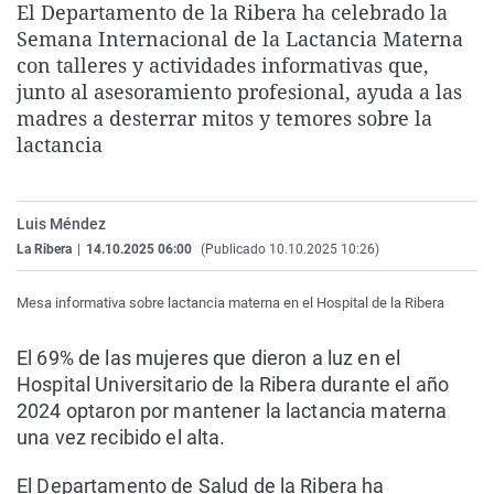
El Departamento de la Ribera ha celebrado la
La rosa de los vientos
Caso
Extremadura
Virales
Semana Internacional de la Lactancia Materna
Gente viajera
Retornados
Galicia
Televisión
con talleres y actividades informativas que,
junto al asesoramiento profesional, ayuda a las
Como el perro y el gat
Equipo de investigaci
La Rioja
Elecciones
madres a desterrar mitos y temores sobre la
Operación Viuda Negr
Navarra
lactancia
País Vasco
Luis Méndez
La Ribera
|
14.10.2025 06:00
(Publicado 10.10.2025 10:26)
Mesa informativa sobre lactancia materna en el Hospital de la Ribera
El 69% de las mujeres que dieron a luz en el
Hospital Universitario de la Ribera durante el año
2024 optaron por mantener la lactancia materna
una vez recibido el alta.
El Departamento de Salud de la Ribera ha