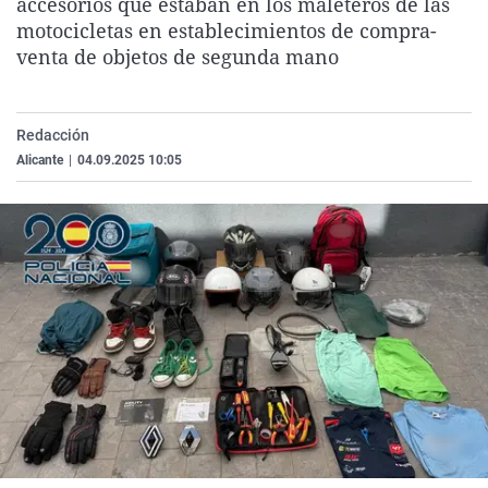
accesorios que estaban en los maleteros de las
La rosa de los vientos
Caso
Extremadura
Virales
motocicletas en establecimientos de compra-
venta de objetos de segunda mano
Gente viajera
Retornados
Galicia
Televisión
Como el perro y el gat
Equipo de investigaci
La Rioja
Elecciones
Operación Viuda Negr
Navarra
Redacción
Alicante
|
04.09.2025 10:05
País Vasco