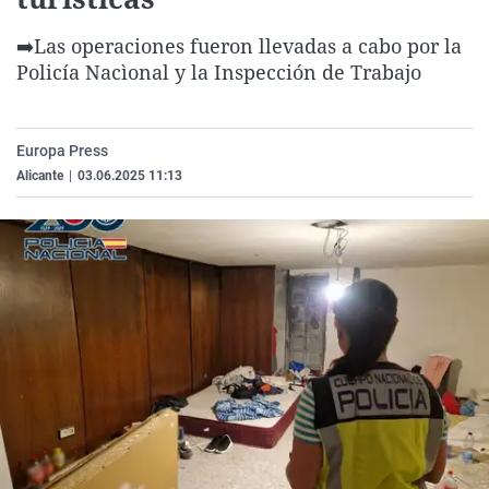
La rosa de los vientos
Caso
Extremadura
Virales
➡️Las operaciones fueron llevadas a cabo por la
Gente viajera
Retornados
Galicia
Televisión
Policía Nacìonal y la Inspección de Trabajo
Como el perro y el gat
Equipo de investigaci
La Rioja
Elecciones
Operación Viuda Negr
Navarra
Europa Press
País Vasco
Alicante
|
03.06.2025 11:13