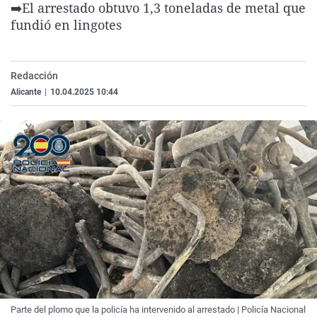
➡️El arrestado obtuvo 1,3 toneladas de metal que
La rosa de los vientos
Caso
Extremadura
Virales
fundió en lingotes
Gente viajera
Retornados
Galicia
Televisión
Como el perro y el gat
Equipo de investigaci
La Rioja
Elecciones
Redacción
Operación Viuda Negr
Navarra
Alicante
|
10.04.2025 10:44
País Vasco
Parte del plomo que la policía ha intervenido al arrestado | Policía Nacional