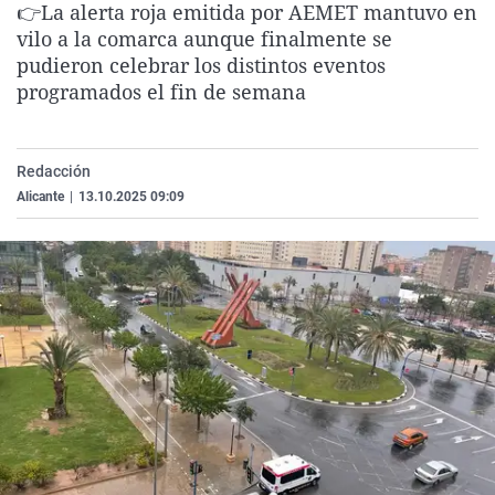
👉La alerta roja emitida por AEMET mantuvo en
La rosa de los vientos
Caso
Extremadura
Virales
vilo a la comarca aunque finalmente se
Gente viajera
Retornados
Galicia
Televisión
pudieron celebrar los distintos eventos
programados el fin de semana
Como el perro y el gat
Equipo de investigaci
La Rioja
Elecciones
Operación Viuda Negr
Navarra
Redacción
País Vasco
Alicante
|
13.10.2025 09:09