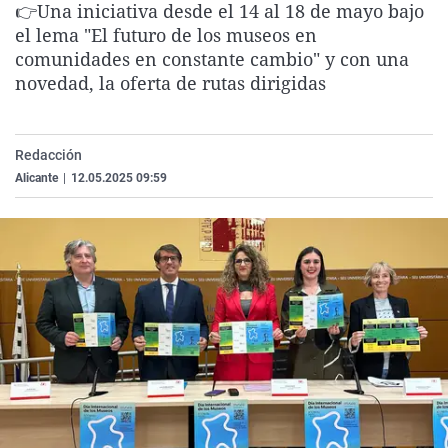
👉Una iniciativa desde el 14 al 18 de mayo bajo
La rosa de los vientos
Caso
Extremadura
Virales
el lema "El futuro de los museos en
Gente viajera
Retornados
Galicia
Televisión
comunidades en constante cambio" y con una
novedad, la oferta de rutas dirigidas
Como el perro y el gat
Equipo de investigaci
La Rioja
Elecciones
Operación Viuda Negr
Navarra
Redacción
País Vasco
Alicante
|
12.05.2025 09:59