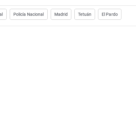
al
Policía Nacional
Madrid
Tetuán
El Pardo