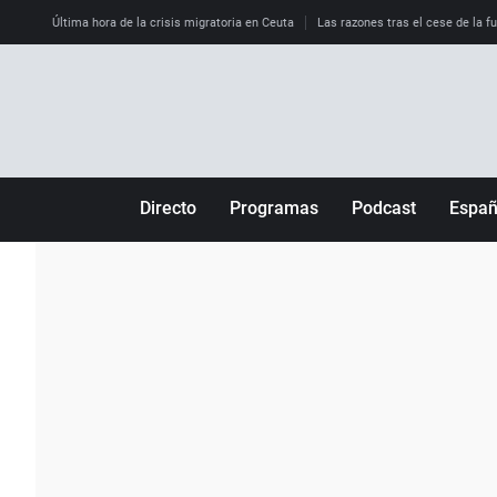
Última hora de la crisis migratoria en Ceuta
Las razones tras el cese de la f
Directo
Programas
Podcast
Espa
Más de uno
Los Perseguidos
Andalucía
Por fin
Malas decisiones
Aragón
Julia en la onda
Expedientes del más allá
Baleares
La brújula
El viaje del Guernica
Cantabria
Radioestadio
Invisibles
Cataluña
Radioestadio noche
Prohibido morirse
Comunidad de M
El colegio invisible
Esto no ha pasado
Comunitat Vale