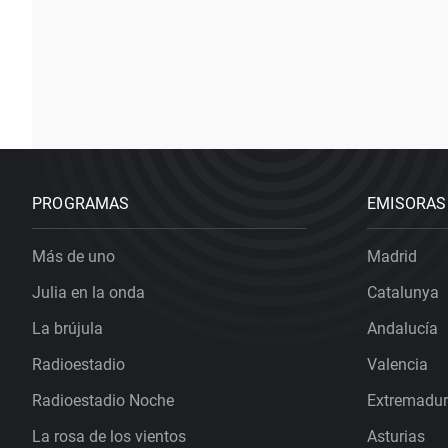
PROGRAMAS
EMISORAS
Más de uno
Madrid
Julia en la onda
Catalunya
La brújula
Andalucía
Radioestadio
Valencia
Radioestadio Noche
Extremadu
La rosa de los vientos
Asturias