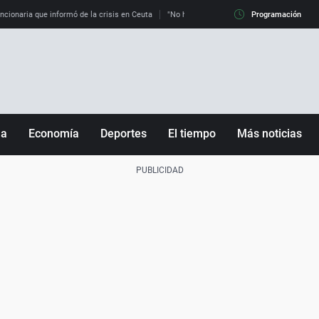
uncionaria que informó de la crisis en Ceuta
"No hay mafias, que no nos engañen": exper
Programación
ña
Economía
Deportes
El tiempo
Más noticias
Fútbol
Sociedad
Baloncesto
Mundo
Tenis
Salud
Motor
Cultura
Ciencia y Tecnología
adrid
Gastronomía
nciana
Medio ambiente