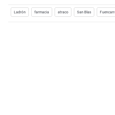
Ladrón
farmacia
atraco
San Blas
Fuencarr