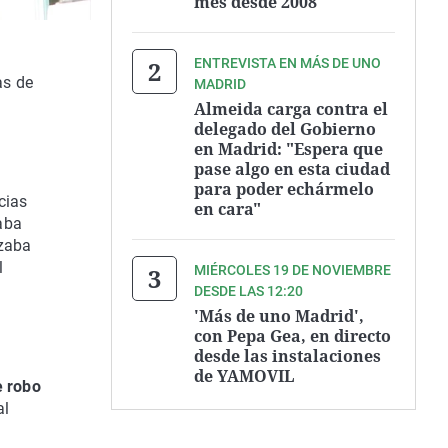
mes desde 2008
ENTREVISTA EN MÁS DE UNO
as de
MADRID
Almeida carga contra el
delegado del Gobierno
en Madrid: "Espera que
pase algo en esta ciudad
para poder echármelo
cias
en cara"
aba
azaba
l
MIÉRCOLES 19 DE NOVIEMBRE
DESDE LAS 12:20
'Más de uno Madrid',
con Pepa Gea, en directo
desde las instalaciones
de YAMOVIL
e robo
al