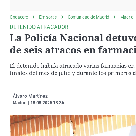
La rosa de los vientos
Caso
Extremadura
Gente viajera
Retornados
Galicia
Ondacero
Emisoras
Comunidad de Madrid
Madrid
Como el perro y el
Equipo de investigación
La Rioja
DETENIDO ATRACADOR
gato
La Policía Nacional detuvo
Operación Viuda
Navarra
Negra
País Vasco
de seis atracos en farmaci
El detenido habría atracado varias farmacias en l
finales del mes de julio y durante los primeros d
Álvaro Martínez
Madrid
|
18.08.2025 13:36