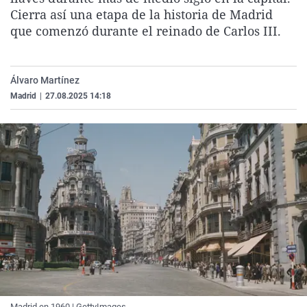
La rosa de los vientos
Caso
Extremadura
Virales
Cierra así una etapa de la historia de Madrid
que comenzó durante el reinado de Carlos III.
Gente viajera
Retornados
Galicia
Televisión
Como el perro y el gat
Equipo de investigaci
La Rioja
Elecciones
Álvaro Martínez
Operación Viuda Negr
Navarra
Madrid
|
27.08.2025 14:18
País Vasco
Madrid en 1960 | GettyImages