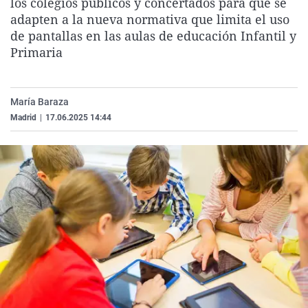
los colegios públicos y concertados para que se
La rosa de los vientos
Caso
Extremadura
Virales
adapten a la nueva normativa que limita el uso
de pantallas en las aulas de educación Infantil y
Gente viajera
Retornados
Galicia
Televisión
Primaria
Como el perro y el gat
Equipo de investigaci
La Rioja
Elecciones
Operación Viuda Negr
Navarra
María Baraza
País Vasco
Madrid
|
17.06.2025 14:44