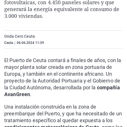
fotovoltaicas, con 4.450 paneles solares y que
La rosa de los vientos
Caso
Extremadura
Virales
generará la energía equivalente al consumo de
Gente viajera
Retornados
Galicia
Televisión
3.000 viviendas.
Como el perro y el gat
Equipo de investigaci
La Rioja
Elecciones
Operación Viuda Negr
Navarra
Onda Cero Ceuta
Ceuta
|
06.06.2024 11:39
País Vasco
El Puerto de Ceuta contará a finales de años, con la
mayor planta solar creada en zona portuaria de
Europa, y también en el continente africano. Un
proyecto de la Autoridad Portuaria y el Gobierno de
la Ciudad Autónoma, desarrollada por la
compañía
AvanGreen
.
Una instalación construida en la zona de
preembarque del Puerto, y que ha necesitado de un
tratamiento específico al quedar expuesta a los