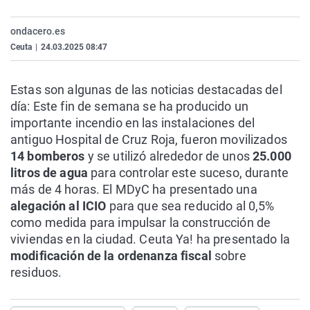
La rosa de los vientos
Caso
Extremadura
Virales
ondacero.es
Gente viajera
Retornados
Galicia
Televisión
Ceuta
|
24.03.2025 08:47
Como el perro y el gat
Equipo de investigaci
La Rioja
Elecciones
Operación Viuda Negr
Navarra
Estas son algunas de las noticias destacadas del
día: Este fin de semana se ha producido un
País Vasco
importante incendio en las instalaciones del
antiguo Hospital de Cruz Roja, fueron movilizados
14 bomberos
y se utilizó alrededor de unos
25.000
litros de agua
para controlar este suceso, durante
más de 4 horas. El MDyC ha presentado una
alegación al ICIO
para que sea reducido al 0,5%
como medida para impulsar la construcción de
viviendas en la ciudad. Ceuta Ya! ha presentado la
modificación de la ordenanza fiscal
sobre
residuos.