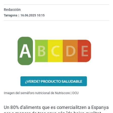
La rosa de los vientos
Caso
Extremadura
Virales
Redacción
Gente viajera
Retornados
Galicia
Televisión
Tarragona
|
16.06.2025 10:15
Como el perro y el gat
Equipo de investigaci
La Rioja
Elecciones
Operación Viuda Negr
Navarra
País Vasco
Imagen del semáforo nutricional de Nutriscore | OCU
Un 80% d'aliments que es comercialitzen a Espanya