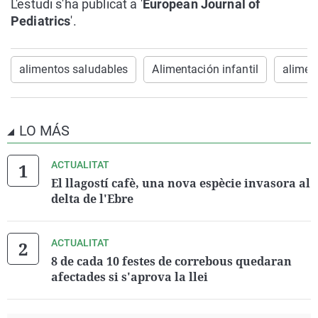
L'estudi s'ha publicat a '
European Journal of
Pediatrics
'.
alimentos saludables
Alimentación infantil
alimen
LO MÁS
ACTUALITAT
El llagostí cafè, una nova espècie invasora al
delta de l'Ebre
ACTUALITAT
8 de cada 10 festes de correbous quedaran
afectades si s'aprova la llei