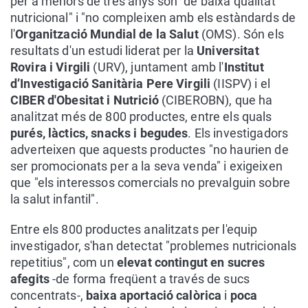
per a menors de tres anys són "de baixa qualitat
nutricional" i "no compleixen amb els estàndards de
l'
Organització Mundial de la Salut
(OMS). Són els
resultats d'un estudi liderat per la
Universitat
Rovira i Virgili
(URV), juntament amb l'
Institut
d’Investigació Sanitària Pere Virgili
(IISPV) i el
CIBER d'Obesitat i Nutrició
(CIBEROBN), que ha
analitzat més de 800 productes, entre els quals
purés, làctics, snacks i begudes
. Els investigadors
adverteixen que aquests productes "no haurien de
ser promocionats per a la seva venda" i exigeixen
que "els interessos comercials no prevalguin sobre
la salut infantil".
Entre els 800 productes analitzats per l'equip
investigador, s'han detectat "problemes nutricionals
repetitius", com un
elevat contingut en sucres
afegits
-de forma freqüent a través de sucs
concentrats-,
baixa aportació calòrica
i
poca