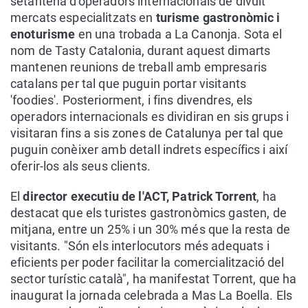
setantena d'operadors internacionals de divuit
mercats especialitzats en
turisme gastronòmic i
enoturisme
en una trobada a La Canonja. Sota el
nom de Tasty Catalonia, durant aquest dimarts
mantenen reunions de treball amb empresaris
catalans per tal que puguin portar visitants
'foodies'. Posteriorment, i fins divendres, els
operadors internacionals es dividiran en sis grups i
visitaran fins a sis zones de Catalunya per tal que
puguin conèixer amb detall indrets específics i així
oferir-los als seus clients.
El
director executiu de l'ACT, Patrick Torrent
, ha
destacat que els turistes gastronòmics gasten, de
mitjana, entre un 25% i un 30% més que la resta de
visitants. "Són els interlocutors més adequats i
eficients per poder facilitar la comercialització del
sector turístic català", ha manifestat Torrent, que ha
inaugurat la jornada celebrada a Mas La Boella. Els