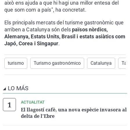
això ens ajuda a que hi hagi una millor entesa del
que som com a país", ha concretat.
Els principals mercats del turisme gastronòmic que
arriben a Catalunya són dels
països nòrdics,
Alemanya, Estats Units, Brasil i estats asiàtics com
Japó, Corea i Singapur
.
turismo
Turismo gastronómico
Catalunya
Tar
LO MÁS
ACTUALITAT
El llagostí cafè, una nova espècie invasora al
delta de l'Ebre