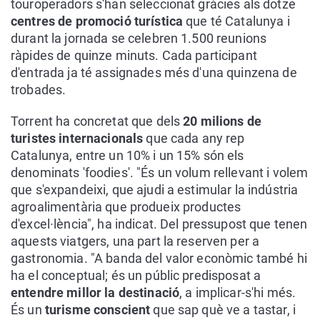
touroperadors s'han seleccionat gràcies als dotze
centres de promoció turística
que té Catalunya i
durant la jornada se celebren 1.500 reunions
ràpides de quinze minuts. Cada participant
d'entrada ja té assignades més d'una quinzena de
trobades.
Torrent ha concretat que dels
20 milions de
turistes internacionals
que cada any rep
Catalunya, entre un 10% i un 15% són els
denominats 'foodies'. "És un volum rellevant i volem
que s'expandeixi, que ajudi a estimular la indústria
agroalimentària que produeix productes
d'excel·lència", ha indicat. Del pressupost que tenen
aquests viatgers, una part la reserven per a
gastronomia. "A banda del valor econòmic també hi
ha el conceptual; és un públic predisposat a
entendre millor la destinació
, a implicar-s'hi més.
És un
turisme conscient
que sap què ve a tastar, i