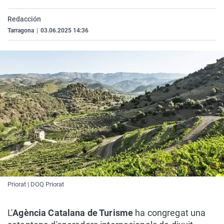
La rosa de los vientos
Caso
Extremadura
Virales
Redacción
Gente viajera
Retornados
Galicia
Televisión
Tarragona
|
03.06.2025 14:36
Como el perro y el gat
Equipo de investigaci
La Rioja
Elecciones
Operación Viuda Negr
Navarra
País Vasco
Priorat | DOQ Priorat
L'
Agència Catalana de Turisme
ha congregat una