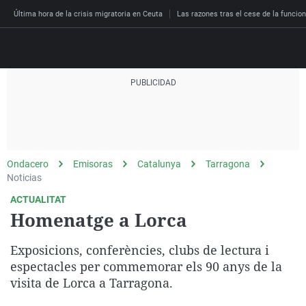
Última hora de la crisis migratoria en Ceuta
Las razones tras el cese de la funcion
Directo
Programas
Podcast
Más de uno
Los Perseguidos
Andalucía
Fútbol
Sociedad
Ondacero
Emisoras
Catalunya
Tarragona
España
Por fin
Malas decisiones
Aragón
Baloncesto
Mundo
Noticias
Economía
Julia en la onda
Expedientes del más a
Baleares
Tenis
Salud
ACTUALITAT
Homenatge a Lorca
Deportes
La brújula
El viaje del Guernica
Cantabria
Motor
Cultura
El tiempo
Radioestadio
Invisibles
Cataluña
Ciencia y Tecnología
Exposicions, conferències, clubs de lectura i
Más noticias
espectacles per commemorar els 90 anys de la
Radioestadio noche
Prohibido morirse
Comunidad de Madrid
Gastronomía
visita de Lorca a Tarragona.
El colegio invisible
Esto no ha pasado
Comunitat Valenciana
Medio ambiente