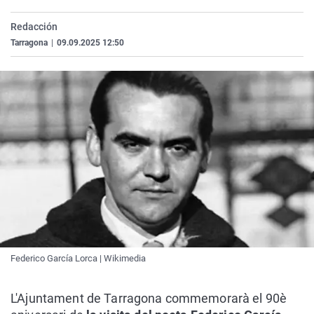
La rosa de los vientos
Caso
Extremadura
Virales
Redacción
Gente viajera
Retornados
Galicia
Televisión
Tarragona
|
09.09.2025 12:50
Como el perro y el gat
Equipo de investigaci
La Rioja
Elecciones
Operación Viuda Negr
Navarra
País Vasco
Federico García Lorca | Wikimedia
L'Ajuntament de Tarragona commemorarà el 90è