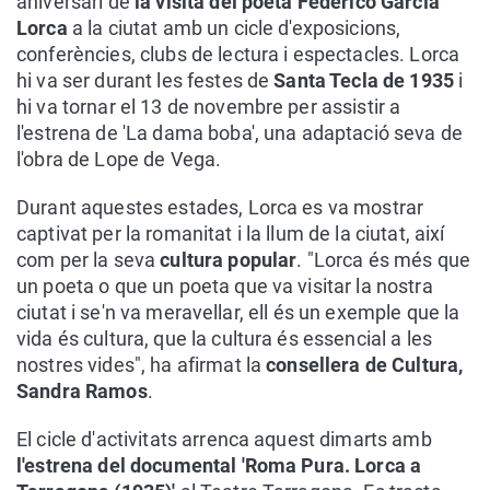
aniversari de
la visita del poeta Federico García
Lorca
a la ciutat amb un cicle d'exposicions,
conferències, clubs de lectura i espectacles. Lorca
hi va ser durant les festes de
Santa Tecla de 1935
i
hi va tornar el 13 de novembre per assistir a
l'estrena de 'La dama boba', una adaptació seva de
l'obra de Lope de Vega.
Durant aquestes estades, Lorca es va mostrar
captivat per la romanitat i la llum de la ciutat, així
com per la seva
cultura popular
. "Lorca és més que
un poeta o que un poeta que va visitar la nostra
ciutat i se'n va meravellar, ell és un exemple que la
vida és cultura, que la cultura és essencial a les
nostres vides", ha afirmat la
consellera de Cultura,
Sandra Ramos
.
El cicle d'activitats arrenca aquest dimarts amb
l'estrena del documental 'Roma Pura. Lorca a