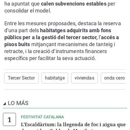
ha apuntat que
calen subvencions estables
per
consolidar el model.
Entre les mesures proposades, destaca la reserva
d’una part dels
habitatges adquirits amb fons
públics per a la gestió del tercer sector,
l’
accés a
pisos buits
mitjançant mecanismes de tanteig i
retracte, i la creació d’instruments financers
específics per facilitar la seva actuació.
Tercer Sector
habitatge
viviendas
onda cero c
LO MÁS
FESTIVITAT CATALANA
L’Escaldàrium: la llegenda de foc i aigua que