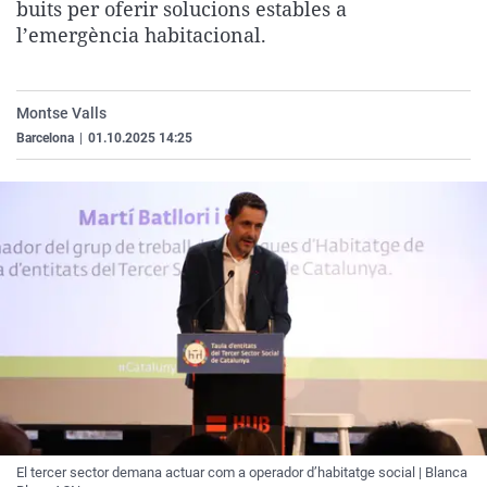
buits per oferir solucions estables a
La rosa de los vientos
Caso
Extremadura
Virales
l’emergència habitacional.
Gente viajera
Retornados
Galicia
Televisión
Como el perro y el gat
Equipo de investigaci
La Rioja
Elecciones
Montse Valls
Operación Viuda Negr
Navarra
Barcelona
|
01.10.2025 14:25
País Vasco
El tercer sector demana actuar com a operador d’habitatge social | Blanca